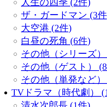
人生の四季 (2件)
ザ・ガードマン (3件
大空港 (2件)
白昼の死角 (6件)
その他（シリーズ） (
その他（ゲスト） (8
その他（単発など） (
TVドラマ（時代劇） (1
清水次郎長 (1件)