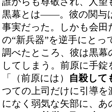
誰からも尊敬され、人望
黒幕とは――。彼の関与
事実だった。しかも会田
の“新兵器”を逆手にと
調べたところ、彼は黒幕
してしまう。前原に手錠
「（前原には）
自殺して
つての上司だけに引導を
になく弱気な矢部に、あ