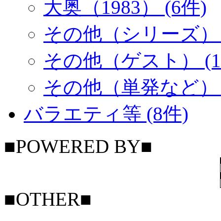
大奥（1983） (6件)
その他（シリーズ） (
その他（ゲスト） (1
その他（単発など） (
バラエティ等 (8件)
■POWERED BY■
■OTHER■