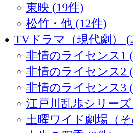
東映 (19件)
松竹・他 (12件)
TVドラマ（現代劇） (2
非情のライセンス1 (
非情のライセンス2 (1
非情のライセンス3 (
江戸川乱歩シリーズ (
土曜ワイド劇場（その