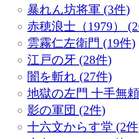
暴れん坊将軍 (3件)
赤穂浪士（1979） (2
雲霧仁左衛門 (19件)
江戸の牙 (28件)
闇を斬れ (27件)
地獄の左門 十手無頼帖
影の軍団 (2件)
十六文からす堂 (2件