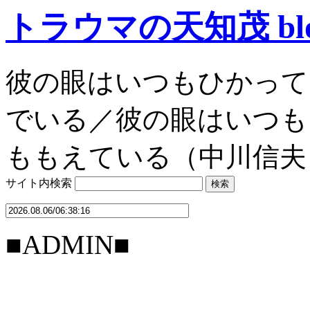
トラウマの天知茂 bl
彼の眼はいつもひかって
でいる／彼の眼はいつも
ももえている（中川信夫
サイト内検索
■ADMIN■