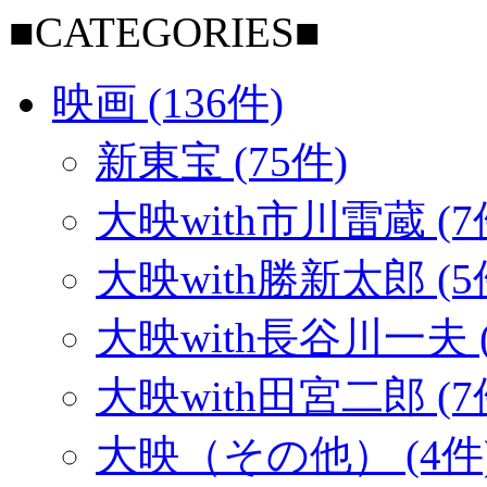
■CATEGORIES■
映画 (136件)
新東宝 (75件)
大映with市川雷蔵 (7
大映with勝新太郎 (5
大映with長谷川一夫 (
大映with田宮二郎 (7
大映（その他） (4件