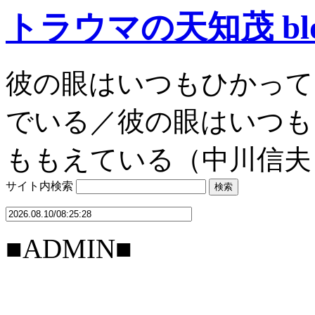
トラウマの天知茂 bl
彼の眼はいつもひかって
でいる／彼の眼はいつも
ももえている（中川信夫
サイト内検索
■ADMIN■