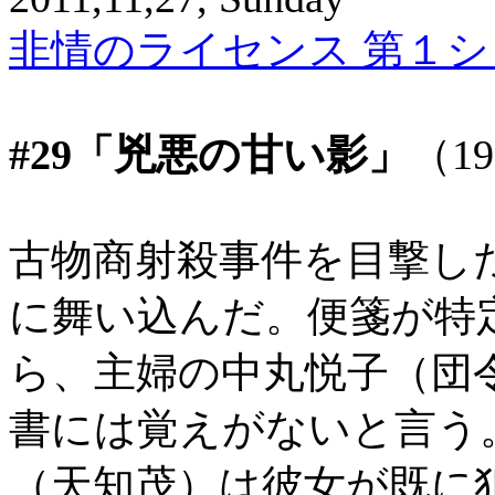
非情のライセンス 第１シリ
#29「兇悪の甘い影」
（1
古物商射殺事件を目撃し
に舞い込んだ。便箋が特
ら、主婦の中丸悦子（団
書には覚えがないと言う
（天知茂）は彼女が既に