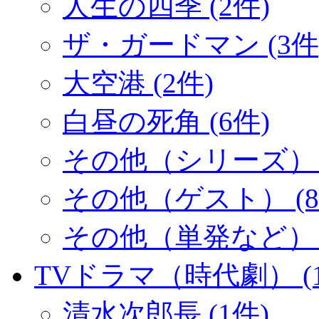
人生の四季 (2件)
ザ・ガードマン (3件
大空港 (2件)
白昼の死角 (6件)
その他（シリーズ） (
その他（ゲスト） (8
その他（単発など） (
TVドラマ（時代劇） (1
清水次郎長 (1件)