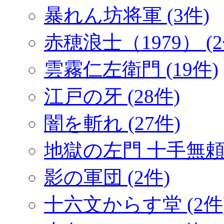
暴れん坊将軍 (3件)
赤穂浪士（1979） (2
雲霧仁左衛門 (19件)
江戸の牙 (28件)
闇を斬れ (27件)
地獄の左門 十手無頼帖
影の軍団 (2件)
十六文からす堂 (2件