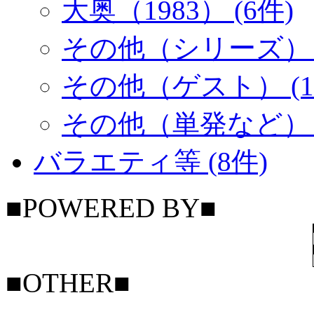
大奥（1983） (6件)
その他（シリーズ） (
その他（ゲスト） (1
その他（単発など） (
バラエティ等 (8件)
■POWERED BY■
■OTHER■