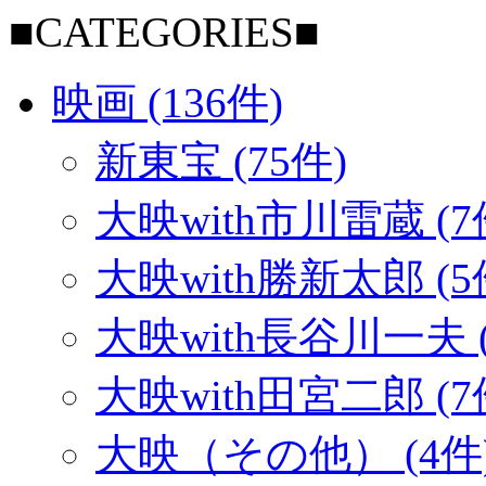
■CATEGORIES■
映画 (136件)
新東宝 (75件)
大映with市川雷蔵 (7
大映with勝新太郎 (5
大映with長谷川一夫 (
大映with田宮二郎 (7
大映（その他） (4件