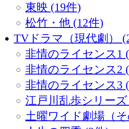
東映 (19件)
松竹・他 (12件)
TVドラマ（現代劇） (2
非情のライセンス1 (
非情のライセンス2 (1
非情のライセンス3 (
江戸川乱歩シリーズ (
土曜ワイド劇場（その