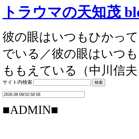
トラウマの天知茂 bl
彼の眼はいつもひかって
でいる／彼の眼はいつも
ももえている（中川信夫
サイト内検索
■ADMIN■