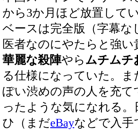
から3か月ほど放置して
ベースは完全版（字幕な
医者なのにやたらと強い
華麗な殺陣
やら
ムチムチ
る仕様になっていた。ま
ぽい渋めの声の人を充て
ったような気になれる。
ひ（まだ
eBay
などで入手