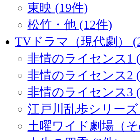
東映 (19件)
松竹・他 (12件)
TVドラマ（現代劇） (2
非情のライセンス1 (
非情のライセンス2 (1
非情のライセンス3 (
江戸川乱歩シリーズ (
土曜ワイド劇場（その