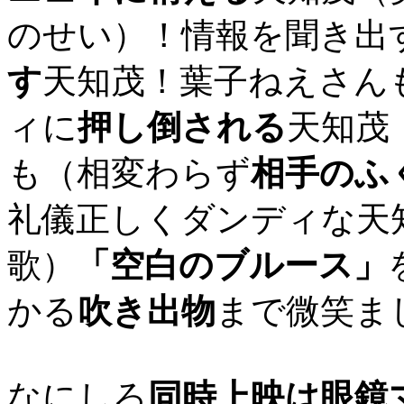
のせい）！情報を聞き出
す
天知茂！葉子ねえさん
ィに
押し倒される
天知茂
も（相変わらず
相手のふ
礼儀正しくダンディな天
歌）
「空白のブルース」
かる
吹き出物
まで微笑ま
なにしろ
同時上映は眼鏡