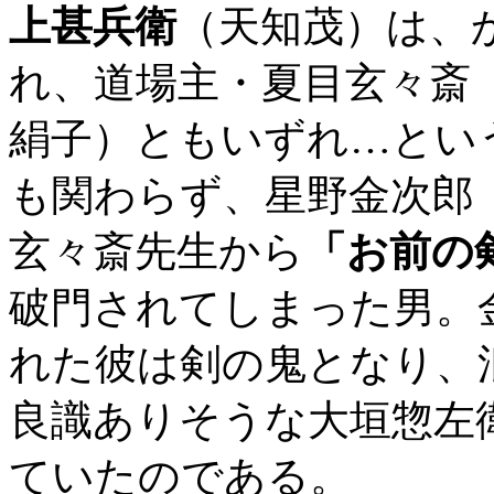
上甚兵衛
（天知茂）は、
れ、道場主・夏目玄々斎
絹子）ともいずれ…とい
も関わらず、星野金次郎
玄々斎先生から
「お前の
破門されてしまった男。
れた彼は剣の鬼となり、
良識ありそうな大垣惣左
ていたのである。