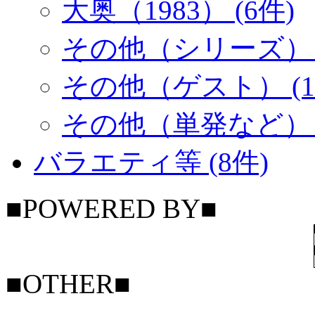
大奥（1983） (6件)
その他（シリーズ） (
その他（ゲスト） (1
その他（単発など） (
バラエティ等 (8件)
■POWERED BY■
■OTHER■