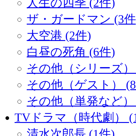
人生の四季 (2件)
ザ・ガードマン (3件
大空港 (2件)
白昼の死角 (6件)
その他（シリーズ） (
その他（ゲスト） (8
その他（単発など） (
TVドラマ（時代劇） (1
清水次郎長 (1件)