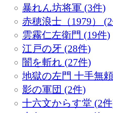
暴れん坊将軍 (3件)
赤穂浪士（1979） (2
雲霧仁左衛門 (19件)
江戸の牙 (28件)
闇を斬れ (27件)
地獄の左門 十手無頼帖
影の軍団 (2件)
十六文からす堂 (2件