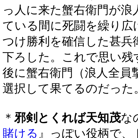
っ人に来た蟹右衛門が浪
ている間に死闘を繰り広
つけ勝利を確信した甚兵
下ろした。これで思い残
後に蟹右衛門（浪人全員
選択して果てるのだった
＊
邪剣とくれば天知茂
な
賭ける
』っぽい役柄で、