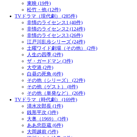
東映 (19件)
松竹・他 (12件)
TVドラマ（現代劇） (285件)
非情のライセンス1 (40件)
非情のライセンス2 (124件)
非情のライセンス3 (26件)
江戸川乱歩シリーズ (24件)
土曜ワイド劇場（その他） (2件)
人生の四季 (2件)
ザ・ガードマン (3件)
大空港 (2件)
白昼の死角 (6件)
その他（シリーズ） (22件)
その他（ゲスト） (8件)
その他（単発など） (26件)
TVドラマ（時代劇） (169件)
清水次郎長 (1件)
銭形平次 (3件)
大奥（1969） (3件)
ああ忠臣蔵 (6件)
大岡越前 (5件)