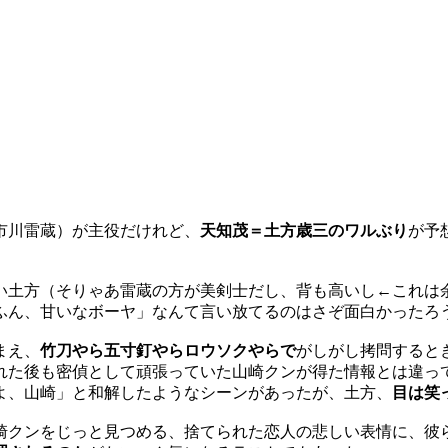
市川雷蔵）が主役だけれど、
天知茂＝土方歳三のワルぶり
が予
い土方（そりゃあ雷蔵の方が美剣士だし、背も高いし←これは
ふん、甘いなボーヤ」なんて言い放てるのはさぞ面白かったろう
まえ、
竹刀やら五寸釘やらロウソクやらで
がしがし拷問すると
れた後も密偵として頑張っていた山崎クンが得た情報とは違っ
よ、山崎」と和解したようなシーンがあったが、土方、
目は笑
崎クンをじっと見つめる、捨てられた恋人の悲しい表情に、彼