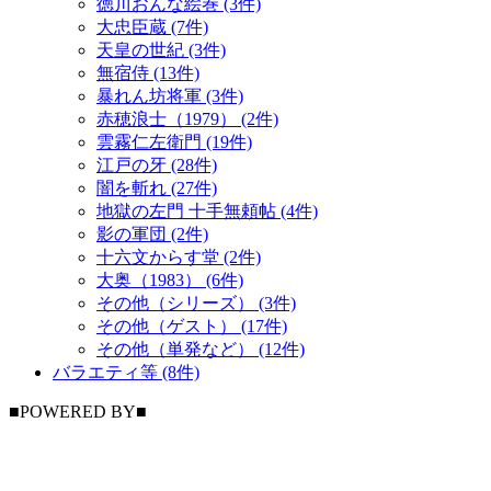
徳川おんな絵巻 (3件)
大忠臣蔵 (7件)
天皇の世紀 (3件)
無宿侍 (13件)
暴れん坊将軍 (3件)
赤穂浪士（1979） (2件)
雲霧仁左衛門 (19件)
江戸の牙 (28件)
闇を斬れ (27件)
地獄の左門 十手無頼帖 (4件)
影の軍団 (2件)
十六文からす堂 (2件)
大奥（1983） (6件)
その他（シリーズ） (3件)
その他（ゲスト） (17件)
その他（単発など） (12件)
バラエティ等 (8件)
■POWERED BY■