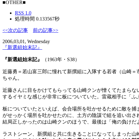
■OTHER■
RSS 1.0
処理時間 0.133567秒
<<次の記事
前の記事>>
2006,03,01, Wednesday
『新選組始末記』
『新選組始末記』
（1963年・S38）
近藤勇＝若山富三郎に憧れて新撰組に入隊する若者（山崎＝
ちゃん。
近藤さんに目をかけてもらってる山崎クンが憎くてたまらな
するイヤミな感じが非常に板についていた。雷蔵相手に「ふ
板についていたといえば、会合場所を吐かせるために敵を捕
がせっかく場所を吐かせたのに、土方の陰謀で組を追い出さ
結局正しかったのは山崎クンのほうで、最後は「俺の負けだ
ラストシーン、新撰組と共に生きることになってしまった山