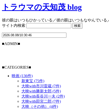
トラウマの天知茂 blog
彼の眼はいつもひかっている／彼の眼はいつもなやんでいる
サイト内検索
■ADMIN■
■CATEGORIES■
映画 (136件)
新東宝 (75件)
大映with市川雷蔵 (7件)
大映with勝新太郎 (5件)
大映with長谷川一夫 (2件)
大映with田宮二郎 (7件)
大映（その他） (4件)