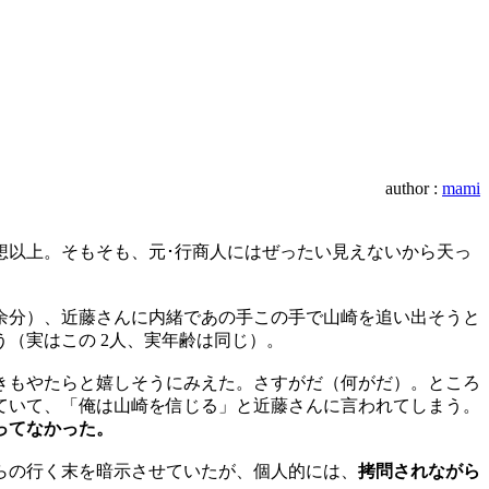
author :
mami
想以上。そもそも、元･行商人にはぜったい見えないから天っ
余分）、近藤さんに内緒であの手この手で山崎を追い出そうと
（実はこの 2人、実年齢は同じ）。
きもやたらと嬉しそうにみえた。さすがだ（何がだ）。ところ
ていて、「俺は山崎を信じる」と近藤さんに言われてしまう。
ってなかった。
らの行く末を暗示させていたが、個人的には、
拷問されながら