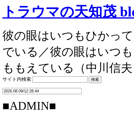
トラウマの天知茂 bl
彼の眼はいつもひかって
でいる／彼の眼はいつも
ももえている（中川信夫
サイト内検索
■ADMIN■