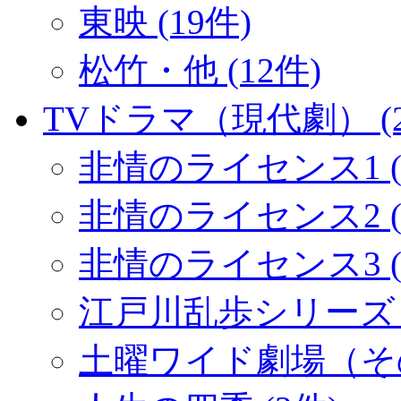
東映 (19件)
松竹・他 (12件)
TVドラマ（現代劇） (2
非情のライセンス1 (
非情のライセンス2 (1
非情のライセンス3 (
江戸川乱歩シリーズ (
土曜ワイド劇場（その