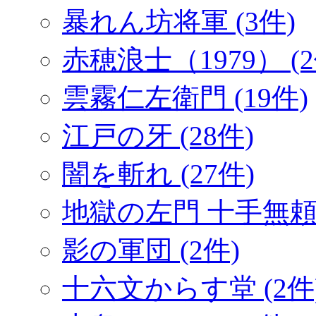
暴れん坊将軍 (3件)
赤穂浪士（1979） (2
雲霧仁左衛門 (19件)
江戸の牙 (28件)
闇を斬れ (27件)
地獄の左門 十手無頼帖
影の軍団 (2件)
十六文からす堂 (2件