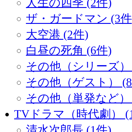
人生の四季 (2件)
ザ・ガードマン (3件
大空港 (2件)
白昼の死角 (6件)
その他（シリーズ） (
その他（ゲスト） (8
その他（単発など） (
TVドラマ（時代劇） (1
清水次郎長 (1件)