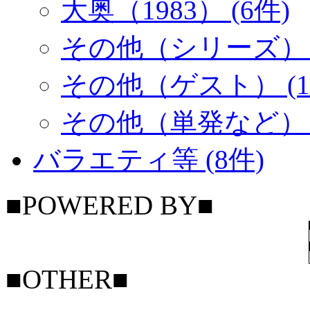
大奥（1983） (6件)
その他（シリーズ） (
その他（ゲスト） (1
その他（単発など） (
バラエティ等 (8件)
■POWERED BY■
■OTHER■