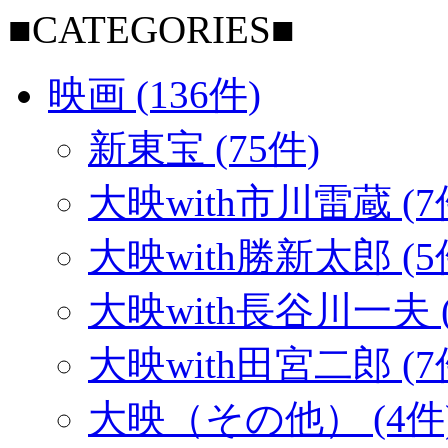
■CATEGORIES■
映画 (136件)
新東宝 (75件)
大映with市川雷蔵 (7
大映with勝新太郎 (5
大映with長谷川一夫 (
大映with田宮二郎 (7
大映（その他） (4件