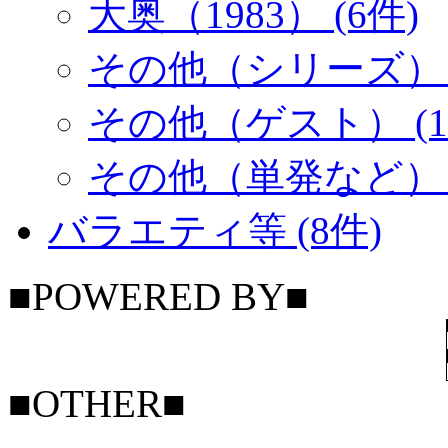
大奥（1983） (6件)
その他（シリーズ） (
その他（ゲスト） (1
その他（単発など） (
バラエティ等 (8件)
■POWERED BY■
■OTHER■