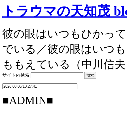
トラウマの天知茂 bl
彼の眼はいつもひかって
でいる／彼の眼はいつも
ももえている（中川信夫
サイト内検索
■ADMIN■