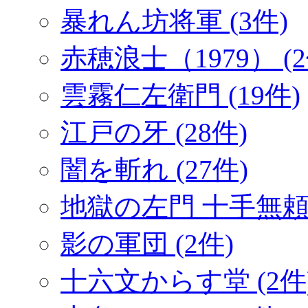
暴れん坊将軍 (3件)
赤穂浪士（1979） (2
雲霧仁左衛門 (19件)
江戸の牙 (28件)
闇を斬れ (27件)
地獄の左門 十手無頼帖
影の軍団 (2件)
十六文からす堂 (2件