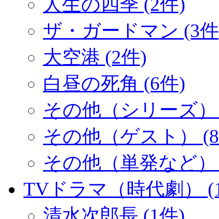
人生の四季 (2件)
ザ・ガードマン (3件
大空港 (2件)
白昼の死角 (6件)
その他（シリーズ） (
その他（ゲスト） (8
その他（単発など） (
TVドラマ（時代劇） (1
清水次郎長 (1件)