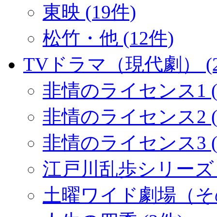
東映 (19件)
松竹・他 (12件)
TVドラマ（現代劇） (2
非情のライセンス1 (
非情のライセンス2 (1
非情のライセンス3 (
江戸川乱歩シリーズ (
土曜ワイド劇場（その