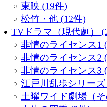
東映 (19件)
松竹・他 (12件)
TVドラマ（現代劇） (2
非情のライセンス1 (
非情のライセンス2 (1
非情のライセンス3 (
江戸川乱歩シリーズ (
土曜ワイド劇場（その