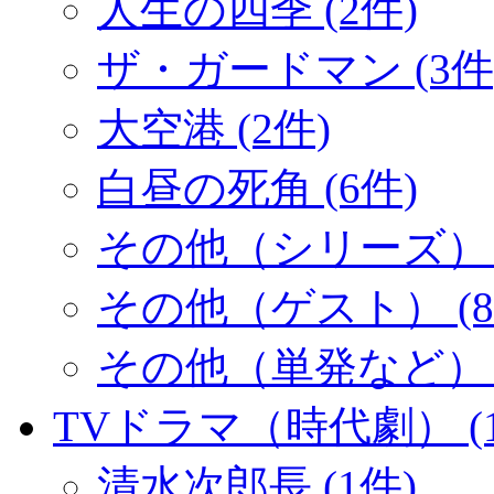
人生の四季 (2件)
ザ・ガードマン (3件
大空港 (2件)
白昼の死角 (6件)
その他（シリーズ） (
その他（ゲスト） (8
その他（単発など） (
TVドラマ（時代劇） (1
清水次郎長 (1件)