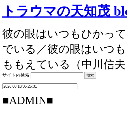
トラウマの天知茂 bl
彼の眼はいつもひかって
でいる／彼の眼はいつも
ももえている（中川信夫
サイト内検索
■ADMIN■