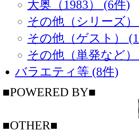
大奥（1983） (6件)
その他（シリーズ） (
その他（ゲスト） (1
その他（単発など） (
バラエティ等 (8件)
■POWERED BY■
■OTHER■