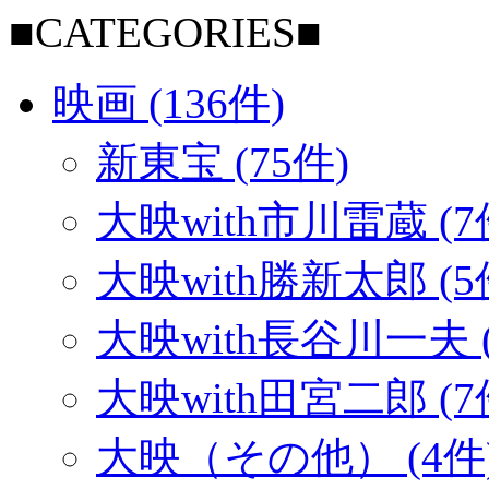
■CATEGORIES■
映画 (136件)
新東宝 (75件)
大映with市川雷蔵 (7
大映with勝新太郎 (5
大映with長谷川一夫 (
大映with田宮二郎 (7
大映（その他） (4件