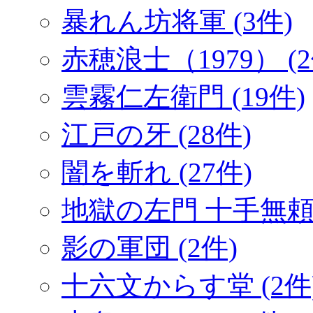
暴れん坊将軍 (3件)
赤穂浪士（1979） (2
雲霧仁左衛門 (19件)
江戸の牙 (28件)
闇を斬れ (27件)
地獄の左門 十手無頼帖
影の軍団 (2件)
十六文からす堂 (2件