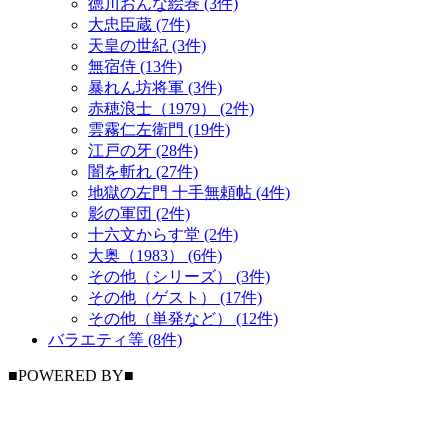
徳川おんな絵巻 (3件)
大忠臣蔵 (7件)
天皇の世紀 (3件)
無宿侍 (13件)
暴れん坊将軍 (3件)
赤穂浪士（1979） (2件)
雲霧仁左衛門 (19件)
江戸の牙 (28件)
闇を斬れ (27件)
地獄の左門 十手無頼帖 (4件)
影の軍団 (2件)
十六文からす堂 (2件)
大奥（1983） (6件)
その他（シリーズ） (3件)
その他（ゲスト） (17件)
その他（単発など） (12件)
バラエティ等 (8件)
■POWERED BY■