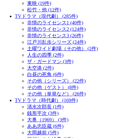
東映 (19件)
松竹・他 (12件)
TVドラマ（現代劇） (285件)
非情のライセンス1 (40件)
非情のライセンス2 (124件)
非情のライセンス3 (26件)
江戸川乱歩シリーズ (24件)
土曜ワイド劇場（その他） (2件)
人生の四季 (2件)
ザ・ガードマン (3件)
大空港 (2件)
白昼の死角 (6件)
その他（シリーズ） (22件)
その他（ゲスト） (8件)
その他（単発など） (26件)
TVドラマ（時代劇） (169件)
清水次郎長 (1件)
銭形平次 (3件)
大奥（1969） (3件)
ああ忠臣蔵 (6件)
大岡越前 (5件)