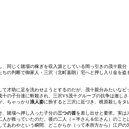
し、同じく賭場の稼ぎを収入源としている岡っ引きの茂十親分
たちの判断で御家人・三沢（北町嘉朗）宅へと押し入り金を盗
して才助に足を洗わせようとするのだが、茂十親分みたいなビ
茂十の子分達に斬殺され、三沢VS茂十グループの抗争は激し
が、ちゃっかり
浪人姿
に扮すると三沢に近づき、梶原殺しをタ
け、賭場へ押し入った子分の
三つの首
を差し出せと要求。実は
二人が救っていたのだ。後の二人（＝半さん＆伝さん）のこと
してあわやという瞬間、どこからか（って本所方から）江戸の