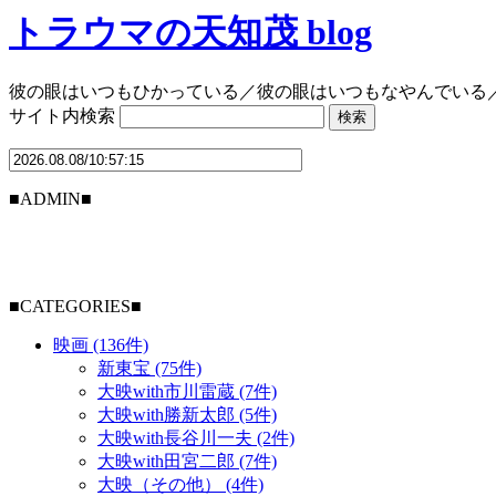
トラウマの天知茂 blog
彼の眼はいつもひかっている／彼の眼はいつもなやんでいる
サイト内検索
■ADMIN■
■CATEGORIES■
映画 (136件)
新東宝 (75件)
大映with市川雷蔵 (7件)
大映with勝新太郎 (5件)
大映with長谷川一夫 (2件)
大映with田宮二郎 (7件)
大映（その他） (4件)