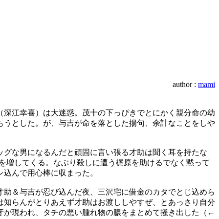
author :
mami
（深江幸喜）は大迷惑。茂十の下っぴきでとにかく親分命の幼
もうとした。が、与吉が命を落とした揚句、余計なことをしや
ッグな男になるんだと頑固に言い張る才助は聞く耳を持たな
さを増してくる。なぶり殺しに遭う梶原を助けるでなく黙って
レ込んで用心棒に収まった。
才助＆与吉が忍び込んだ夜、三沢宅に借金のカタでとじ込めら
は知らんがとりあえず才助はお渡ししやすぜ、とあっさり自分
牙が現われ、タチの悪い腫れ物の膿をまとめて掻き出した（←