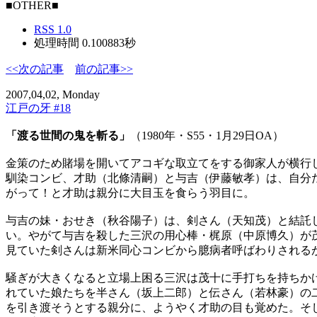
■OTHER■
RSS 1.0
処理時間 0.100883秒
<<次の記事
前の記事>>
2007,04,02, Monday
江戸の牙 #18
「渡る世間の鬼を斬る」
（1980年・S55・1月29日OA）
金策のため賭場を開いてアコギな取立てをする御家人が横行
馴染コンビ、才助（北條清嗣）と与吉（伊藤敏孝）は、自分
がって！と才助は親分に大目玉を食らう羽目に。
与吉の妹・おせき（秋谷陽子）は、剣さん（天知茂）と結託
い。やがて与吉を殺した三沢の用心棒・梶原（中原博久）が
見ていた剣さんは新米同心コンビから臆病者呼ばわりされる
騒ぎが大きくなると立場上困る三沢は茂十に手打ちを持ちか
れていた娘たちを半さん（坂上二郎）と伝さん（若林豪）の
を引き渡そうとする親分に、ようやく才助の目も覚めた。そ