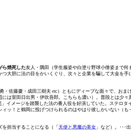
がら焼死した
友人・隅田（学生服姿や白塗り野球小僧姿まで何
かつ大胆に法の目をかいくぐり、次々と企業を騙して大金を手
門勇・佐藤慶・成田三樹夫 etc）ともにディープな面々で、お
辺には室田日出男・伊吹吾郎。こちらも濃い）。普段とは少々
・悪」イメージを踏襲した法の番人役を好演していた。ステロタ
シィッ！と鶴岡に投げつけられるのはやはり彼しかいない（も
ズを担当することになる（「
天使と悪魔の美女
」など）。･･･