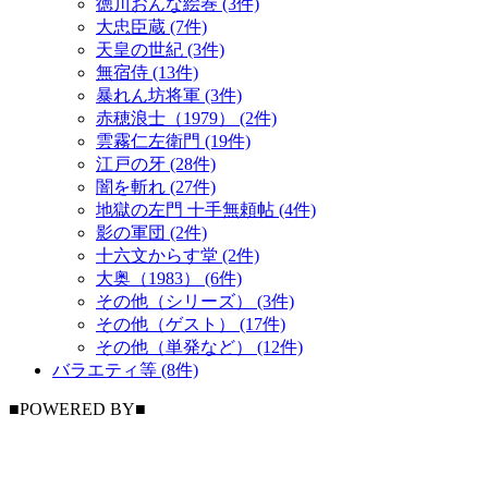
徳川おんな絵巻 (3件)
大忠臣蔵 (7件)
天皇の世紀 (3件)
無宿侍 (13件)
暴れん坊将軍 (3件)
赤穂浪士（1979） (2件)
雲霧仁左衛門 (19件)
江戸の牙 (28件)
闇を斬れ (27件)
地獄の左門 十手無頼帖 (4件)
影の軍団 (2件)
十六文からす堂 (2件)
大奥（1983） (6件)
その他（シリーズ） (3件)
その他（ゲスト） (17件)
その他（単発など） (12件)
バラエティ等 (8件)
■POWERED BY■