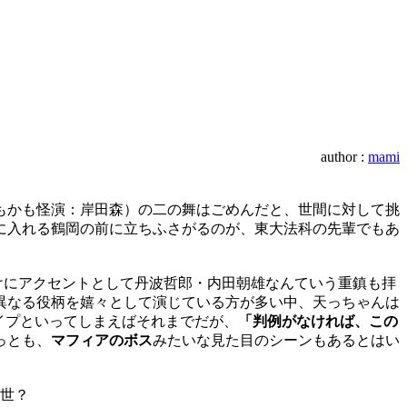
author :
mami
もかも怪演：岸田森）の二の舞はごめんだと、世間に対して挑
に入れる鶴岡の前に立ちふさがるのが、東大法科の先輩でもあ
まけにアクセントとして丹波哲郎・内田朝雄なんていう重鎮も拝
異なる役柄を嬉々として演じている方が多い中、天っちゃんは
イプといってしまえばそれまでだが、
「判例がなければ、この
っとも、
マフィアのボス
みたいな見た目のシーンもあるとはい
出世？