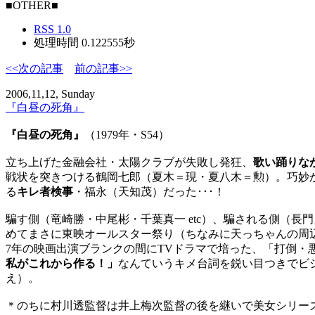
■OTHER■
RSS 1.0
処理時間 0.122555秒
<<次の記事
前の記事>>
2006,11,12, Sunday
『白昼の死角』
『白昼の死角』
（1979年・S54）
立ち上げた金融会社・太陽クラブが失敗し発狂、
歌い踊りな
戦状を突きつける鶴岡七郎（夏木＝現・夏八木＝勲）。巧妙
る
キレ者検事
・福永（天知茂）だった･･･！
騙す側（竜崎勝・中尾彬・千葉真一 etc）、騙される側（長
めてまさに東映オールスター祭り（ちなみに天っちゃんの周
7年の映画出演ブランクの間にTVドラマで培った、「打倒
私がこれから作る！」
なんていうキメ台詞を鋭い目つきでビ
え）。
＊のちに村川透監督は井上梅次監督の後を継いで美女シリー