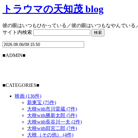
トラウマの天知茂 blog
彼の眼はいつもひかっている／彼の眼はいつもなやんでいる
サイト内検索
■ADMIN■
■CATEGORIES■
映画 (136件)
新東宝 (75件)
大映with市川雷蔵 (7件)
大映with勝新太郎 (5件)
大映with長谷川一夫 (2件)
大映with田宮二郎 (7件)
大映（その他） (4件)