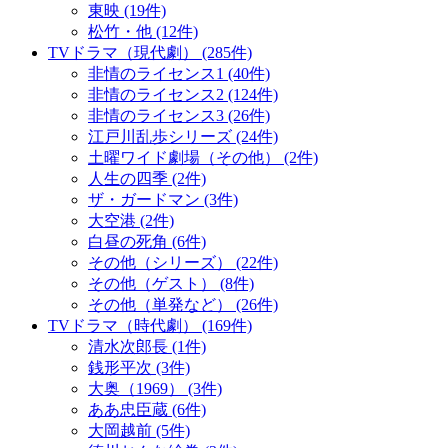
東映 (19件)
松竹・他 (12件)
TVドラマ（現代劇） (285件)
非情のライセンス1 (40件)
非情のライセンス2 (124件)
非情のライセンス3 (26件)
江戸川乱歩シリーズ (24件)
土曜ワイド劇場（その他） (2件)
人生の四季 (2件)
ザ・ガードマン (3件)
大空港 (2件)
白昼の死角 (6件)
その他（シリーズ） (22件)
その他（ゲスト） (8件)
その他（単発など） (26件)
TVドラマ（時代劇） (169件)
清水次郎長 (1件)
銭形平次 (3件)
大奥（1969） (3件)
ああ忠臣蔵 (6件)
大岡越前 (5件)