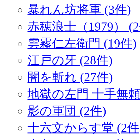
暴れん坊将軍 (3件)
赤穂浪士（1979） (2
雲霧仁左衛門 (19件)
江戸の牙 (28件)
闇を斬れ (27件)
地獄の左門 十手無頼帖
影の軍団 (2件)
十六文からす堂 (2件