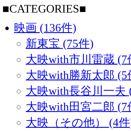
■CATEGORIES■
映画 (136件)
新東宝 (75件)
大映with市川雷蔵 (7
大映with勝新太郎 (5
大映with長谷川一夫 (
大映with田宮二郎 (7
大映（その他） (4件