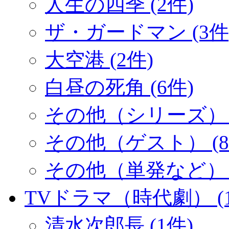
人生の四季 (2件)
ザ・ガードマン (3件
大空港 (2件)
白昼の死角 (6件)
その他（シリーズ） (
その他（ゲスト） (8
その他（単発など） (
TVドラマ（時代劇） (1
清水次郎長 (1件)