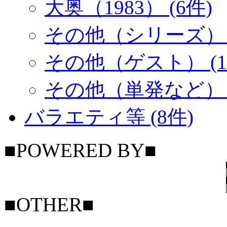
大奥（1983） (6件)
その他（シリーズ） (
その他（ゲスト） (1
その他（単発など） (
バラエティ等 (8件)
■POWERED BY■
■OTHER■