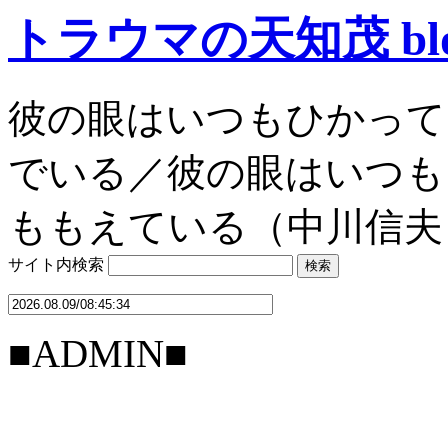
トラウマの天知茂 bl
彼の眼はいつもひかって
でいる／彼の眼はいつも
ももえている（中川信夫
サイト内検索
■ADMIN■