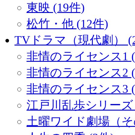
東映 (19件)
松竹・他 (12件)
TVドラマ（現代劇） (2
非情のライセンス1 (
非情のライセンス2 (1
非情のライセンス3 (
江戸川乱歩シリーズ (
土曜ワイド劇場（その