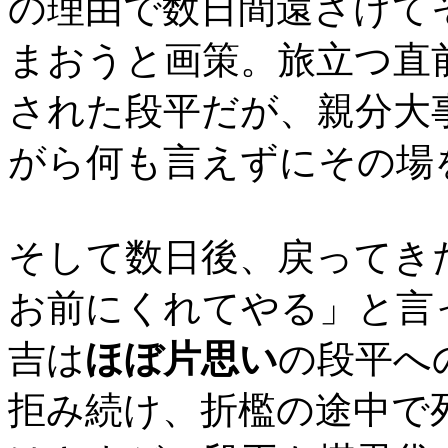
の理由で数日間遠ざけて
まおうと画策。旅立つ直
された段平だが、親分大
がら何も言えずにその場
そして数日後、戻ってき
お前にくれてやる」と言
吉は
ほぼ片思い
の段平へ
拒み続け、折檻の途中で