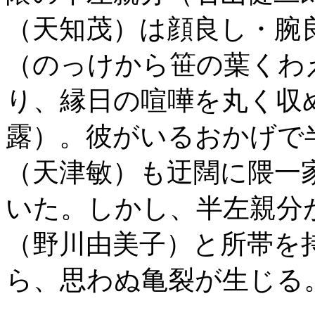
（天知茂）は顔良し・腕
（のっけから笹の葉くわ
り、縁日の喧嘩を丸く収
露）。彼がいるおかげで
（天津敏）も迂闊に隈一
いた。しかし、半左親分
（野川由美子）と所帯を
ら、思わぬ亀裂が生じる