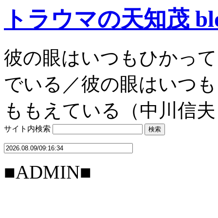
トラウマの天知茂 bl
彼の眼はいつもひかって
でいる／彼の眼はいつも
ももえている（中川信夫
サイト内検索
■ADMIN■