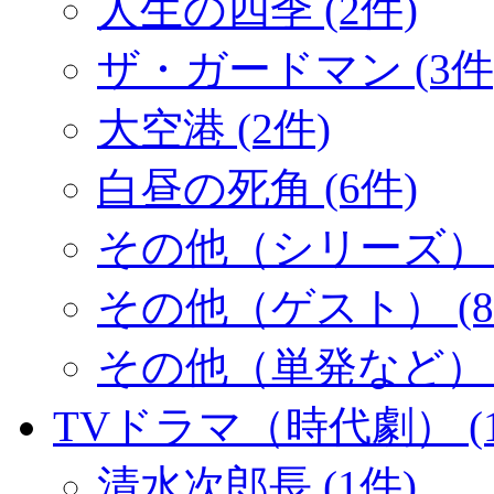
人生の四季 (2件)
ザ・ガードマン (3件
大空港 (2件)
白昼の死角 (6件)
その他（シリーズ） (
その他（ゲスト） (8
その他（単発など） (
TVドラマ（時代劇） (1
清水次郎長 (1件)