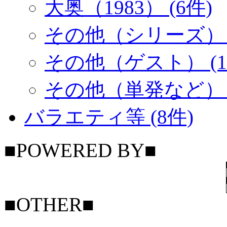
大奥（1983） (6件)
その他（シリーズ） (
その他（ゲスト） (1
その他（単発など） (
バラエティ等 (8件)
■POWERED BY■
■OTHER■