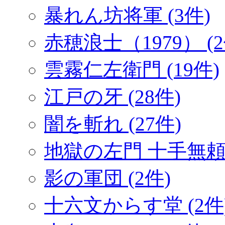
暴れん坊将軍 (3件)
赤穂浪士（1979） (2
雲霧仁左衛門 (19件)
江戸の牙 (28件)
闇を斬れ (27件)
地獄の左門 十手無頼帖
影の軍団 (2件)
十六文からす堂 (2件