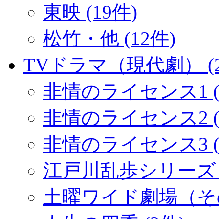
東映 (19件)
松竹・他 (12件)
TVドラマ（現代劇） (2
非情のライセンス1 (
非情のライセンス2 (1
非情のライセンス3 (
江戸川乱歩シリーズ (
土曜ワイド劇場（その