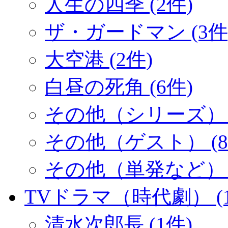
人生の四季 (2件)
ザ・ガードマン (3件
大空港 (2件)
白昼の死角 (6件)
その他（シリーズ） (
その他（ゲスト） (8
その他（単発など） (
TVドラマ（時代劇） (1
清水次郎長 (1件)