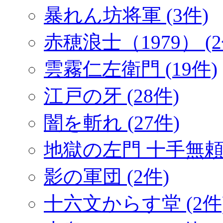
暴れん坊将軍 (3件)
赤穂浪士（1979） (2
雲霧仁左衛門 (19件)
江戸の牙 (28件)
闇を斬れ (27件)
地獄の左門 十手無頼帖
影の軍団 (2件)
十六文からす堂 (2件