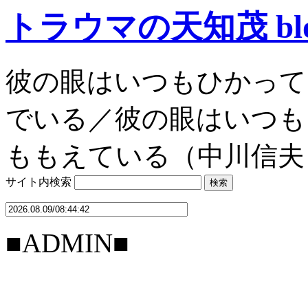
トラウマの天知茂 bl
彼の眼はいつもひかって
でいる／彼の眼はいつも
ももえている（中川信夫
サイト内検索
■ADMIN■