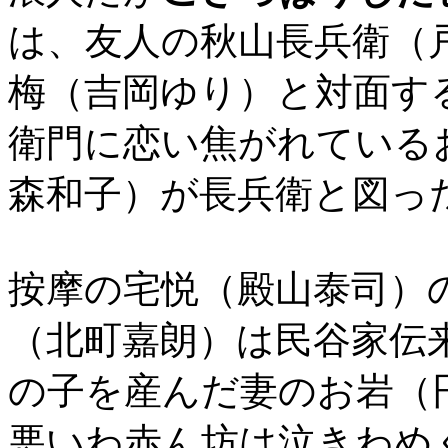
は、友人の秋山長兵衛（
梅（吉岡ゆり）と対面す
衛門に恋い焦がれている
森和子）が長兵衛と図っ
按摩の宅悦（殿山泰司）
（北町嘉朗）は民谷家伝
の子を産んだ妻のお岩（
悪いわ赤ん坊は泣きわめ