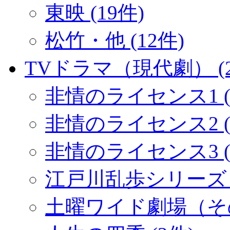
東映 (19件)
松竹・他 (12件)
TVドラマ（現代劇） (2
非情のライセンス1 (
非情のライセンス2 (1
非情のライセンス3 (
江戸川乱歩シリーズ (
土曜ワイド劇場（その