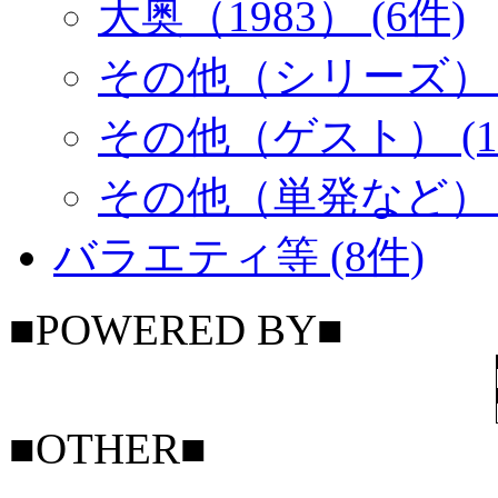
大奥（1983） (6件)
その他（シリーズ） (
その他（ゲスト） (1
その他（単発など） (
バラエティ等 (8件)
■POWERED BY■
■OTHER■