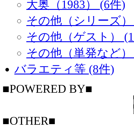
大奥（1983） (6件)
その他（シリーズ） (
その他（ゲスト） (1
その他（単発など） (
バラエティ等 (8件)
■POWERED BY■
■OTHER■