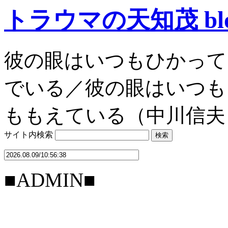
トラウマの天知茂 bl
彼の眼はいつもひかって
でいる／彼の眼はいつも
ももえている（中川信夫
サイト内検索
■ADMIN■