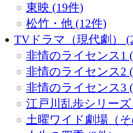
東映 (19件)
松竹・他 (12件)
TVドラマ（現代劇） (2
非情のライセンス1 (
非情のライセンス2 (1
非情のライセンス3 (
江戸川乱歩シリーズ (
土曜ワイド劇場（その