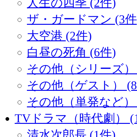
人生の四季 (2件)
ザ・ガードマン (3件
大空港 (2件)
白昼の死角 (6件)
その他（シリーズ） (
その他（ゲスト） (8
その他（単発など） (
TVドラマ（時代劇） (1
清水次郎長 (1件)