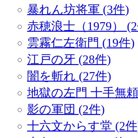
暴れん坊将軍 (3件)
赤穂浪士（1979） (2
雲霧仁左衛門 (19件)
江戸の牙 (28件)
闇を斬れ (27件)
地獄の左門 十手無頼帖
影の軍団 (2件)
十六文からす堂 (2件