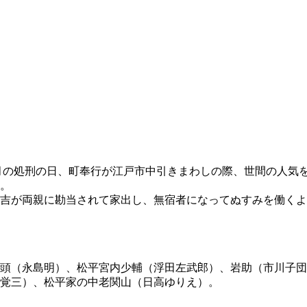
年八月の処刑の日、町奉行が江戸市中引きまわしの際、世間の人
。
吉が両親に勘当されて家出し、無宿者になってぬすみを働くよ
頭（永島明）、松平宮内少輔（浮田左武郎）、岩助（市川子団
覚三）、松平家の中老関山（日高ゆりえ）。