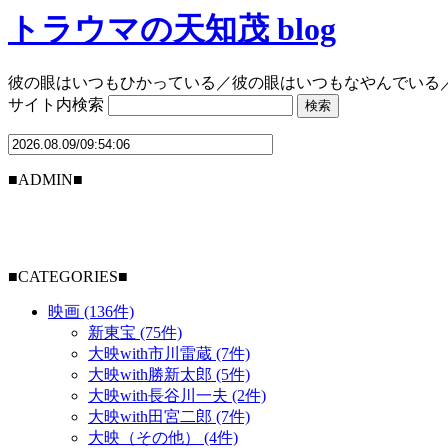
トラウマの天知茂 blog
彼の眼はいつもひかっている／彼の眼はいつもなやんでいる
サイト内検索
■ADMIN■
■CATEGORIES■
映画 (136件)
新東宝 (75件)
大映with市川雷蔵 (7件)
大映with勝新太郎 (5件)
大映with長谷川一夫 (2件)
大映with田宮二郎 (7件)
大映（その他） (4件)