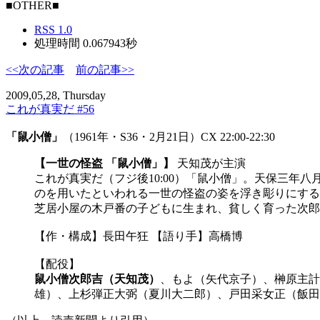
■OTHER■
RSS 1.0
処理時間 0.067943秒
<<次の記事
前の記事>>
2009,05,28, Thursday
これが真実だ #56
「鼠小僧」
（1961年・S36・2月21日）CX 22:00-22:30
【一世の怪盗 「鼠小僧」】
天知茂が主演
これが真実だ（フジ後10:00）「鼠小僧」。天保三
のを用いたといわれる一世の怪盗の姿を浮き彫りにする
芝居小屋の木戸番の子どもに生まれ、貧しく育った次郎
【作・構成】長田午狂 【語り手】高橋博
【配役】
鼠小僧次郎吉（天知茂）
、もよ（矢代京子）、榊原主計
雄）、上杉弾正大弼（夏川大二郎）、戸田采女正（飯田