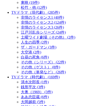
東映 (19件)
松竹・他 (12件)
TVドラマ（現代劇） (285件)
非情のライセンス1 (40件)
非情のライセンス2 (124件)
非情のライセンス3 (26件)
江戸川乱歩シリーズ (24件)
土曜ワイド劇場（その他） (2件)
人生の四季 (2件)
ザ・ガードマン (3件)
大空港 (2件)
白昼の死角 (6件)
その他（シリーズ） (22件)
その他（ゲスト） (8件)
その他（単発など） (26件)
TVドラマ（時代劇） (169件)
清水次郎長 (1件)
銭形平次 (3件)
大奥（1969） (3件)
ああ忠臣蔵 (6件)
大岡越前 (5件)