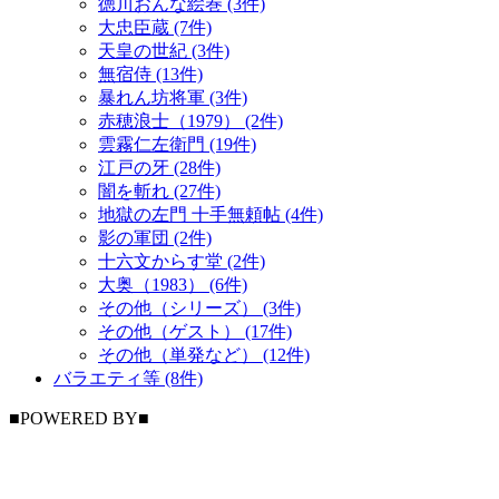
徳川おんな絵巻 (3件)
大忠臣蔵 (7件)
天皇の世紀 (3件)
無宿侍 (13件)
暴れん坊将軍 (3件)
赤穂浪士（1979） (2件)
雲霧仁左衛門 (19件)
江戸の牙 (28件)
闇を斬れ (27件)
地獄の左門 十手無頼帖 (4件)
影の軍団 (2件)
十六文からす堂 (2件)
大奥（1983） (6件)
その他（シリーズ） (3件)
その他（ゲスト） (17件)
その他（単発など） (12件)
バラエティ等 (8件)
■POWERED BY■