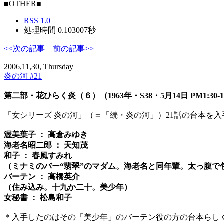
■OTHER■
RSS 1.0
処理時間 0.103007秒
<<次の記事
前の記事>>
2006,11,30, Thursday
炎の河 #21
第二部・花ひらく炎（６）（1963年・S38・5月14日 PM1:30-1:
「女シリーズ 炎の河」（＝「続・炎の河」）21話の台本を
渥美葉子 ： 高倉みゆき
海老名昭二郎 ： 天知茂
和子 ： 春風すみれ
（ミナミのバー“翡翠”のマダム。海老名と同年輩。太っ腹で
バーテン ： 高橋英介
（住み込み。十九か二十。美少年）
女秘書 ： 松島和子
＊入手したのはその「美少年」のバーテン役の方の台本らし