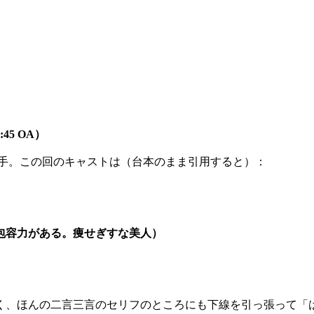
45 OA）
入手。この回のキャストは（台本のまま引用すると）：
包容力がある。痩せぎすな美人）
く、ほんの二言三言のセリフのところにも下線を引っ張って「