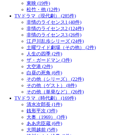
東映 (19件)
松竹・他 (12件)
TVドラマ（現代劇） (285件)
非情のライセンス1 (40件)
非情のライセンス2 (124件)
非情のライセンス3 (26件)
江戸川乱歩シリーズ (24件)
土曜ワイド劇場（その他） (2件)
人生の四季 (2件)
ザ・ガードマン (3件)
大空港 (2件)
白昼の死角 (6件)
その他（シリーズ） (22件)
その他（ゲスト） (8件)
その他（単発など） (26件)
TVドラマ（時代劇） (169件)
清水次郎長 (1件)
銭形平次 (3件)
大奥（1969） (3件)
ああ忠臣蔵 (6件)
大岡越前 (5件)