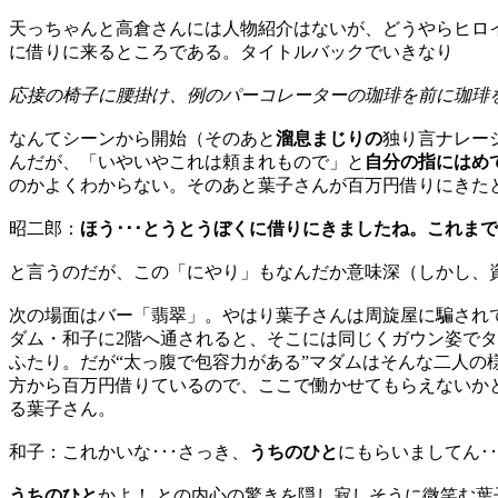
天っちゃんと高倉さんには人物紹介はないが、どうやらヒロ
に借りに来るところである。タイトルバックでいきなり
応接の椅子に腰掛け、例のパーコレーターの珈琲を前に珈琲
なんてシーンから開始（そのあと
溜息まじりの
独り言ナレー
んだが、「いやいやこれは頼まれもので」と
自分の指にはめ
のかよくわからない。そのあと葉子さんが百万円借りにきた
昭二郎：
ほう･･･とうとうぼくに借りにきましたね。これまで
と言うのだが、この「にやり」もなんだか意味深（しかし、
次の場面はバー「翡翠」。やはり葉子さんは周旋屋に騙され
ダム・和子に2階へ通されると、そこには同じくガウン姿で
ふたり。だが“太っ腹で包容力がある”マダムはそんな二人
方から百万円借りているので、ここで働かせてもらえないか
る葉子さん。
和子：これかいな･･･さっき、
うちのひと
にもらいましてん･･
うちのひと
かよ！ との内心の驚きを隠し寂しそうに微笑む葉