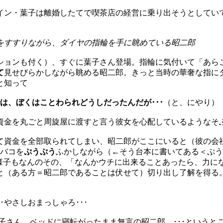
イン・葉子は離婚したてで喫茶店の経営に乗り出そうとしてい
をすすりながら、ダイヤの指輪を手に眺めている昭二郎
ションも付く）、すぐに葉子さん登場。指輪に気付いて「あら
て
見せびらかしながら眺める昭二郎。きっと当時の華奢な指に
と知って
は、ぼくはことわられどうしだったんだが･･･
（と、にやり）
資金を丸ごと周旋屋に渡すと言う彼女を心配しているようなそ
て資金を全部取られてしまい、昭二郎がここにいると（彼の会
タバコを
ぷうぷう
ふかしながら（←そう台本に書いてある＜ぷう
の様子もなんのその、「なんかウチに出来ることあったら、力に
と（ある方＝昭二郎であることは伏せて）切り出し了解を得る
･やさしおまっしゃろ･･･
子さん。ベッドに寝転がったまま無言の昭二郎。･･･という