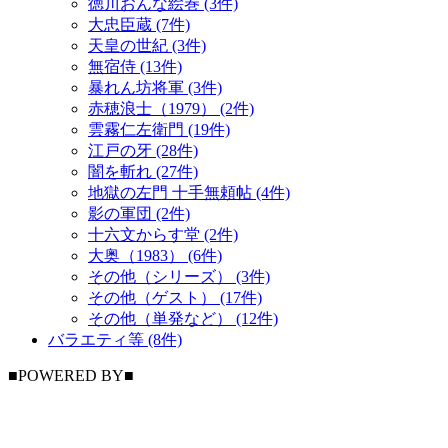
徳川おんな絵巻 (3件)
大忠臣蔵 (7件)
天皇の世紀 (3件)
無宿侍 (13件)
暴れん坊将軍 (3件)
赤穂浪士（1979） (2件)
雲霧仁左衛門 (19件)
江戸の牙 (28件)
闇を斬れ (27件)
地獄の左門 十手無頼帖 (4件)
影の軍団 (2件)
十六文からす堂 (2件)
大奥（1983） (6件)
その他（シリーズ） (3件)
その他（ゲスト） (17件)
その他（単発など） (12件)
バラエティ等 (8件)
■POWERED BY■