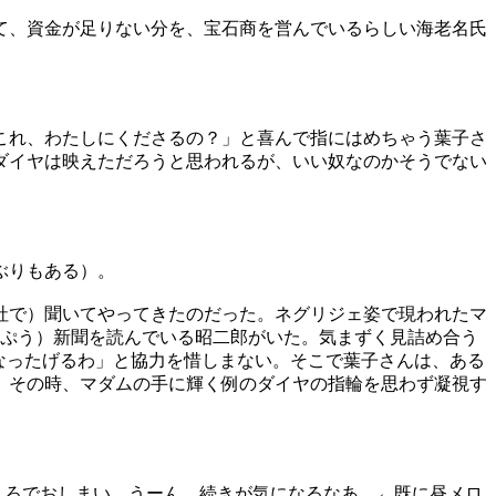
て、資金が足りない分を、宝石商を営んでいるらしい海老名氏
これ、わたしにくださるの？」と喜んで指にはめちゃう葉子さ
ダイヤは映えただろうと思われるが、いい奴なのかそうでない
ぶりもある）。
社で）聞いてやってきたのだった。ネグリジェ姿で現われたマ
ぷう）新聞を読んでいる昭二郎がいた。気まずく見詰め合う
なったげるわ」と協力を惜しまない。そこで葉子さんは、ある
。その時、マダムの手に輝く例のダイヤの指輪を思わず凝視す
ところでおしまい。うーん、続きが気になるなあ。←既に昼メロ