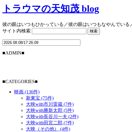
トラウマの天知茂 blog
彼の眼はいつもひかっている／彼の眼はいつもなやんでいる
サイト内検索
■ADMIN■
■CATEGORIES■
映画 (136件)
新東宝 (75件)
大映with市川雷蔵 (7件)
大映with勝新太郎 (5件)
大映with長谷川一夫 (2件)
大映with田宮二郎 (7件)
大映（その他） (4件)