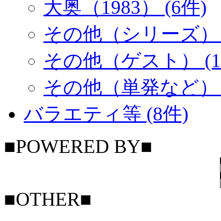
大奥（1983） (6件)
その他（シリーズ） (
その他（ゲスト） (1
その他（単発など） (
バラエティ等 (8件)
■POWERED BY■
■OTHER■