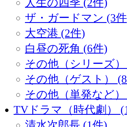
人生の四季 (2件)
ザ・ガードマン (3件
大空港 (2件)
白昼の死角 (6件)
その他（シリーズ） (
その他（ゲスト） (8
その他（単発など） (
TVドラマ（時代劇） (1
清水次郎長 (1件)