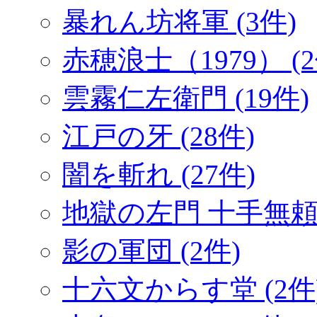
暴れん坊将軍 (3件)
赤穂浪士（1979） (2
雲霧仁左衛門 (19件)
江戸の牙 (28件)
闇を斬れ (27件)
地獄の左門 十手無頼帖
影の軍団 (2件)
十六文からす堂 (2件