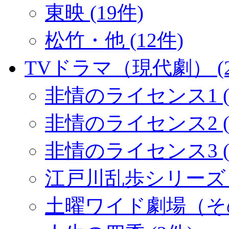
東映 (19件)
松竹・他 (12件)
TVドラマ（現代劇） (2
非情のライセンス1 (
非情のライセンス2 (1
非情のライセンス3 (
江戸川乱歩シリーズ (
土曜ワイド劇場（その