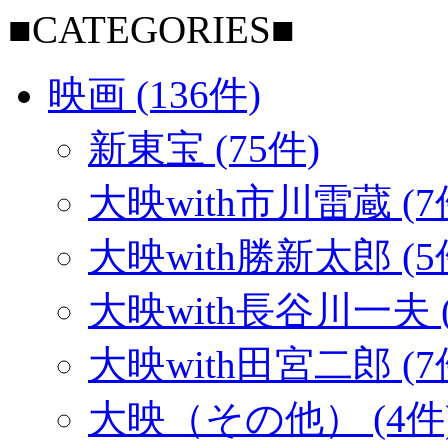
■CATEGORIES■
映画 (136件)
新東宝 (75件)
大映with市川雷蔵 (7
大映with勝新太郎 (5
大映with長谷川一夫 (
大映with田宮二郎 (7
大映（その他） (4件