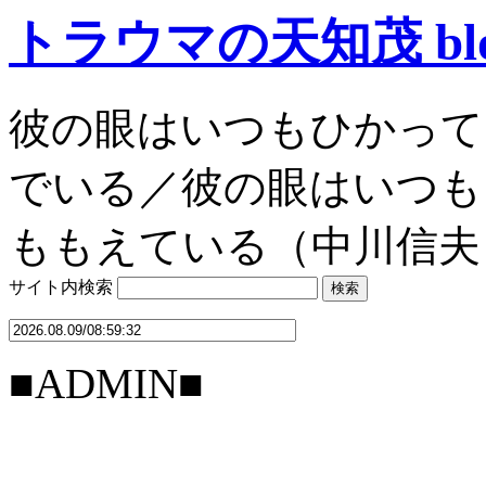
トラウマの天知茂 bl
彼の眼はいつもひかって
でいる／彼の眼はいつも
ももえている（中川信夫
サイト内検索
■ADMIN■