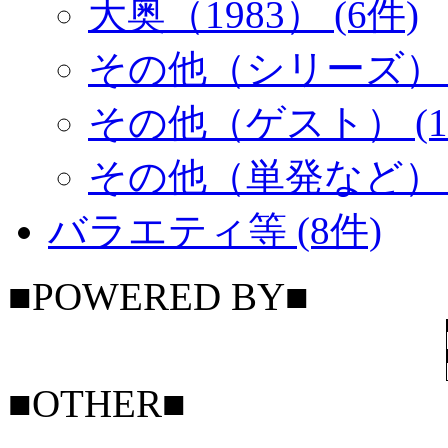
大奥（1983） (6件)
その他（シリーズ） (
その他（ゲスト） (1
その他（単発など） (
バラエティ等 (8件)
■POWERED BY■
■OTHER■