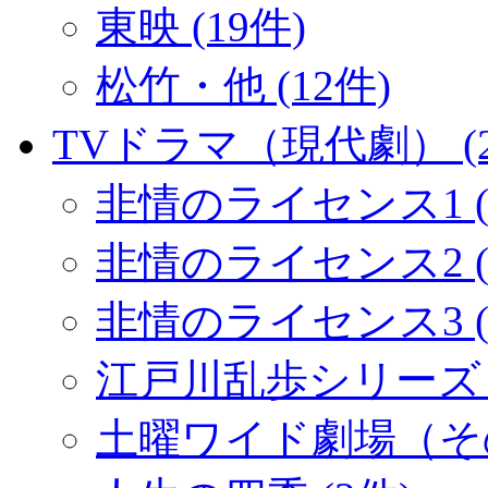
東映 (19件)
松竹・他 (12件)
TVドラマ（現代劇） (2
非情のライセンス1 (
非情のライセンス2 (1
非情のライセンス3 (
江戸川乱歩シリーズ (
土曜ワイド劇場（その