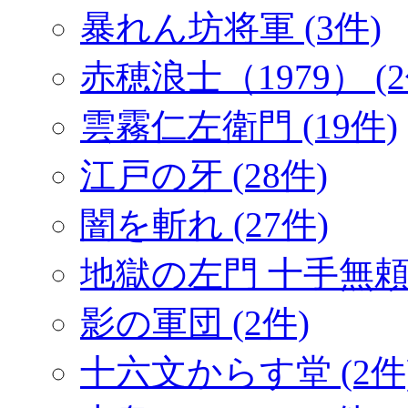
暴れん坊将軍 (3件)
赤穂浪士（1979） (2
雲霧仁左衛門 (19件)
江戸の牙 (28件)
闇を斬れ (27件)
地獄の左門 十手無頼帖
影の軍団 (2件)
十六文からす堂 (2件