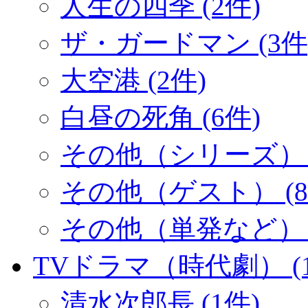
人生の四季 (2件)
ザ・ガードマン (3件
大空港 (2件)
白昼の死角 (6件)
その他（シリーズ） (
その他（ゲスト） (8
その他（単発など） (
TVドラマ（時代劇） (1
清水次郎長 (1件)