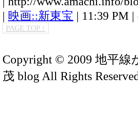
| http://www.amachi.info/bl
|
映画::新東宝
| 11:39 PM | 
PAGE TOP ↑
Copyright © 2009
茂 blog All Rights Reserved