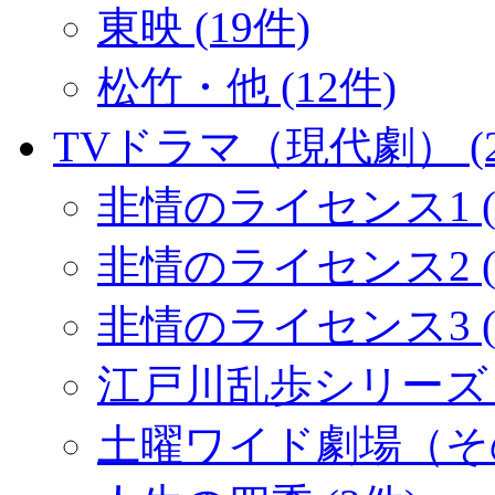
東映 (19件)
松竹・他 (12件)
TVドラマ（現代劇） (2
非情のライセンス1 (
非情のライセンス2 (1
非情のライセンス3 (
江戸川乱歩シリーズ (
土曜ワイド劇場（その