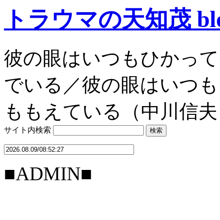
トラウマの天知茂 bl
彼の眼はいつもひかって
でいる／彼の眼はいつも
ももえている（中川信夫
サイト内検索
■ADMIN■