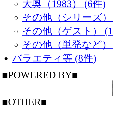
大奥（1983） (6件)
その他（シリーズ） (
その他（ゲスト） (1
その他（単発など） (
バラエティ等 (8件)
■POWERED BY■
■OTHER■