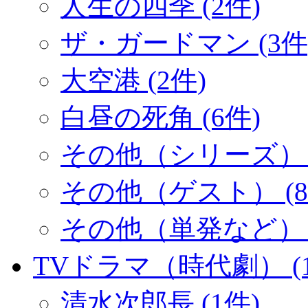
人生の四季 (2件)
ザ・ガードマン (3件
大空港 (2件)
白昼の死角 (6件)
その他（シリーズ） (
その他（ゲスト） (8
その他（単発など） (
TVドラマ（時代劇） (1
清水次郎長 (1件)