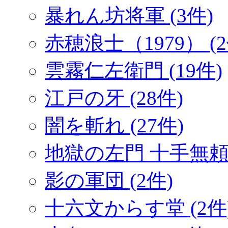
暴れん坊将軍 (3件)
赤穂浪士（1979） (2
雲霧仁左衛門 (19件)
江戸の牙 (28件)
闇を斬れ (27件)
地獄の左門 十手無頼帖
影の軍団 (2件)
十六文からす堂 (2件