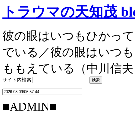
トラウマの天知茂 bl
彼の眼はいつもひかって
でいる／彼の眼はいつも
ももえている（中川信夫
サイト内検索
■ADMIN■