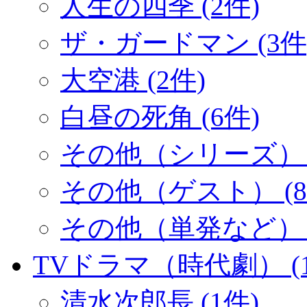
人生の四季 (2件)
ザ・ガードマン (3件
大空港 (2件)
白昼の死角 (6件)
その他（シリーズ） (
その他（ゲスト） (8
その他（単発など） (
TVドラマ（時代劇） (1
清水次郎長 (1件)