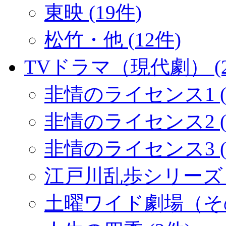
東映 (19件)
松竹・他 (12件)
TVドラマ（現代劇） (2
非情のライセンス1 (
非情のライセンス2 (1
非情のライセンス3 (
江戸川乱歩シリーズ (
土曜ワイド劇場（その