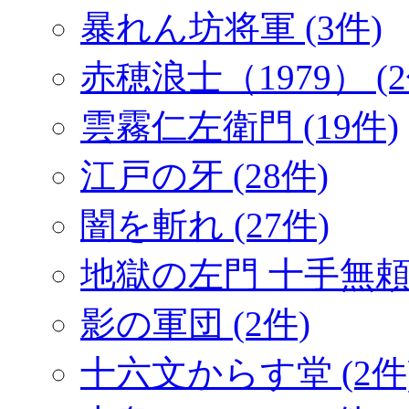
暴れん坊将軍 (3件)
赤穂浪士（1979） (2
雲霧仁左衛門 (19件)
江戸の牙 (28件)
闇を斬れ (27件)
地獄の左門 十手無頼帖
影の軍団 (2件)
十六文からす堂 (2件