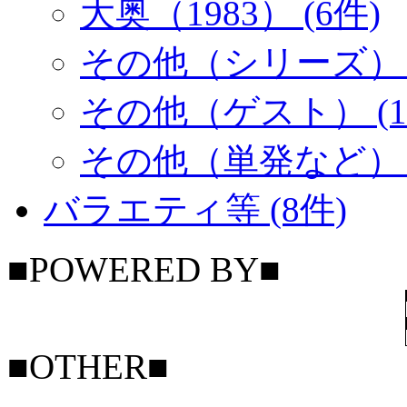
大奥（1983） (6件)
その他（シリーズ） (
その他（ゲスト） (1
その他（単発など） (
バラエティ等 (8件)
■POWERED BY■
■OTHER■