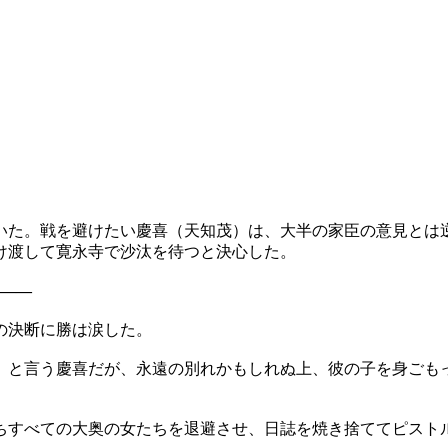
いた。戦を避けたい慶喜（天知茂）は、大半の家臣の意見とは
け渡して寛永寺で沙汰を待つと決心した。
を――
の決断に勝は涙した。
」と言う慶喜だが、永遠の別れかもしれぬ上、彼の子を身ごも
ちすべての大奥の女たちを退避させ、日誌を焼き捨ててピスト