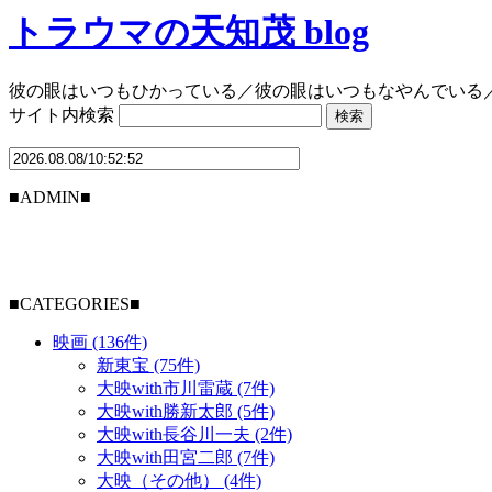
トラウマの天知茂 blog
彼の眼はいつもひかっている／彼の眼はいつもなやんでいる
サイト内検索
■ADMIN■
■CATEGORIES■
映画 (136件)
新東宝 (75件)
大映with市川雷蔵 (7件)
大映with勝新太郎 (5件)
大映with長谷川一夫 (2件)
大映with田宮二郎 (7件)
大映（その他） (4件)