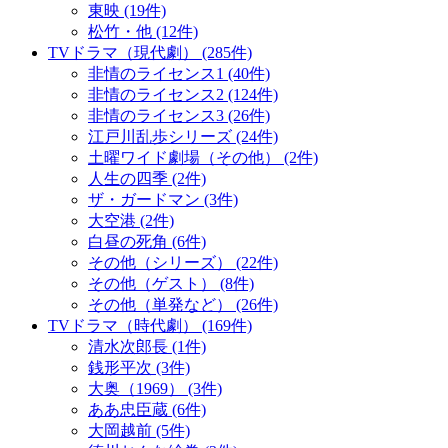
東映 (19件)
松竹・他 (12件)
TVドラマ（現代劇） (285件)
非情のライセンス1 (40件)
非情のライセンス2 (124件)
非情のライセンス3 (26件)
江戸川乱歩シリーズ (24件)
土曜ワイド劇場（その他） (2件)
人生の四季 (2件)
ザ・ガードマン (3件)
大空港 (2件)
白昼の死角 (6件)
その他（シリーズ） (22件)
その他（ゲスト） (8件)
その他（単発など） (26件)
TVドラマ（時代劇） (169件)
清水次郎長 (1件)
銭形平次 (3件)
大奥（1969） (3件)
ああ忠臣蔵 (6件)
大岡越前 (5件)