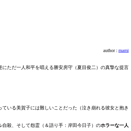
author :
mami
逆にただ一人和平を唱える勝安房守（夏目俊二）の真摯な提言
っている美賀子には難しいことだった（泣き崩れる彼女と抱き
ル自殺、そして怨霊（＆語り手：岸田今日子）の
ホラーな一人