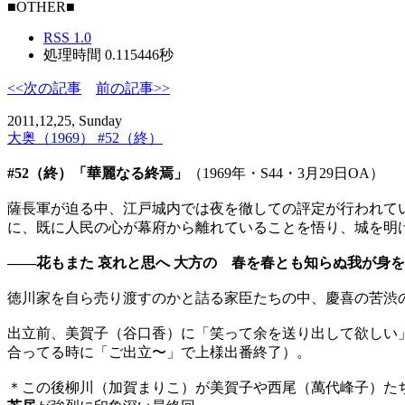
■OTHER■
RSS 1.0
処理時間 0.115446秒
<<次の記事
前の記事>>
2011,12,25, Sunday
大奥（1969） #52（終）
#52（終）「華麗なる終焉」
（1969年・S44・3月29日OA）
薩長軍が迫る中、江戸城内では夜を徹しての評定が行われて
に、既に人民の心が幕府から離れていることを悟り、城を明
――花もまた 哀れと思へ 大方の 春を春とも知らぬ我が身
徳川家を自ら売り渡すのかと詰る家臣たちの中、慶喜の苦渋
出立前、美賀子（谷口香）に「笑って余を送り出して欲しい
合ってる時に「ご出立〜」で上様出番終了）。
＊この後柳川（加賀まりこ）が美賀子や西尾（萬代峰子）た