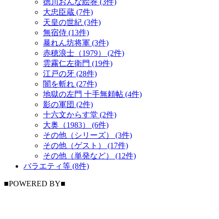
徳川おんな絵巻 (3件)
大忠臣蔵 (7件)
天皇の世紀 (3件)
無宿侍 (13件)
暴れん坊将軍 (3件)
赤穂浪士（1979） (2件)
雲霧仁左衛門 (19件)
江戸の牙 (28件)
闇を斬れ (27件)
地獄の左門 十手無頼帖 (4件)
影の軍団 (2件)
十六文からす堂 (2件)
大奥（1983） (6件)
その他（シリーズ） (3件)
その他（ゲスト） (17件)
その他（単発など） (12件)
バラエティ等 (8件)
■POWERED BY■