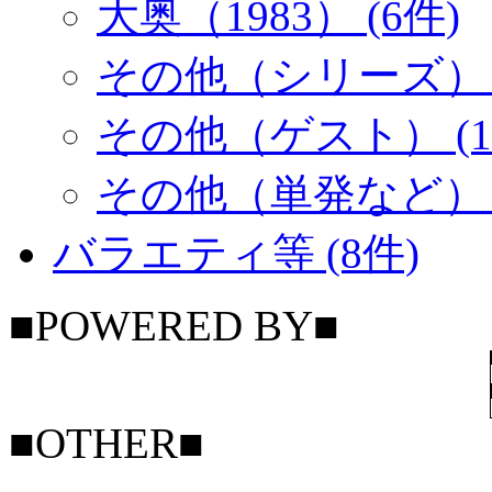
大奥（1983） (6件)
その他（シリーズ） (
その他（ゲスト） (1
その他（単発など） (
バラエティ等 (8件)
■POWERED BY■
■OTHER■