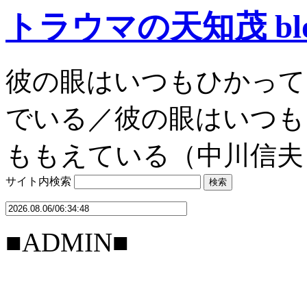
トラウマの天知茂 bl
彼の眼はいつもひかって
でいる／彼の眼はいつも
ももえている（中川信夫
サイト内検索
■ADMIN■