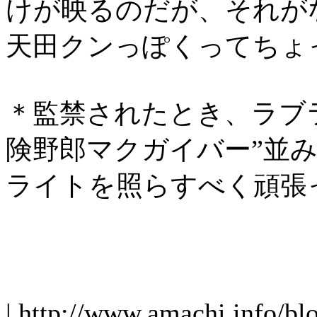
けが映るのだが、それが
天田クンっぽくってちょ
＊監禁されたとき、ラブ
険野郎マクガイバー”並
ライトを照らすべく頑張
| http://www.amachi.info/bl