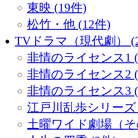
東映 (19件)
松竹・他 (12件)
TVドラマ（現代劇） (2
非情のライセンス1 (
非情のライセンス2 (1
非情のライセンス3 (
江戸川乱歩シリーズ (
土曜ワイド劇場（その