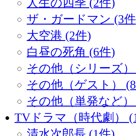
人生の四季 (2件)
ザ・ガードマン (3件
大空港 (2件)
白昼の死角 (6件)
その他（シリーズ） (
その他（ゲスト） (8
その他（単発など） (
TVドラマ（時代劇） (1
清水次郎長 (1件)