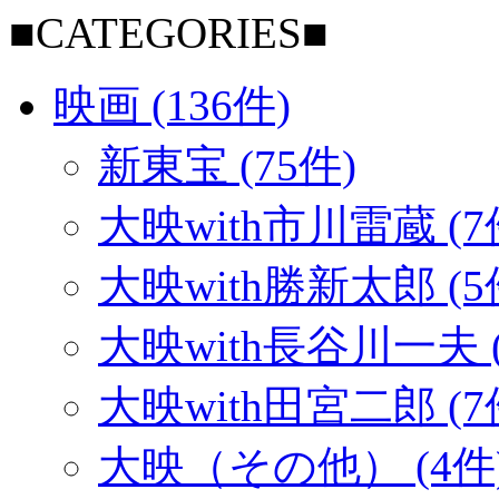
■CATEGORIES■
映画 (136件)
新東宝 (75件)
大映with市川雷蔵 (7
大映with勝新太郎 (5
大映with長谷川一夫 (
大映with田宮二郎 (7
大映（その他） (4件