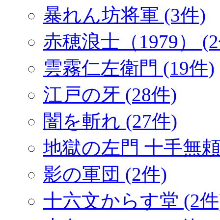
暴れん坊将軍 (3件)
赤穂浪士（1979） (2
雲霧仁左衛門 (19件)
江戸の牙 (28件)
闇を斬れ (27件)
地獄の左門 十手無頼帖
影の軍団 (2件)
十六文からす堂 (2件