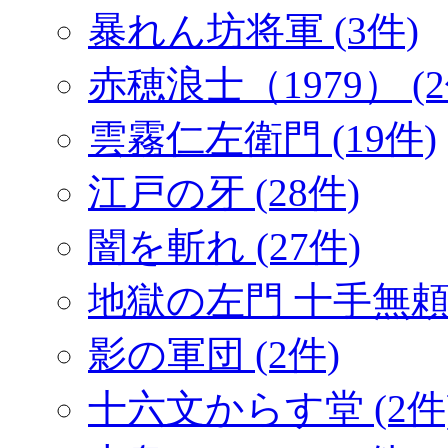
暴れん坊将軍 (3件)
赤穂浪士（1979） (2
雲霧仁左衛門 (19件)
江戸の牙 (28件)
闇を斬れ (27件)
地獄の左門 十手無頼帖
影の軍団 (2件)
十六文からす堂 (2件