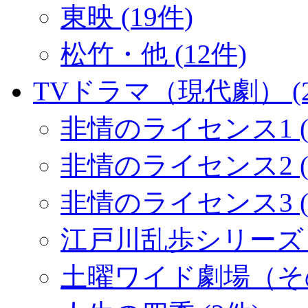
東映 (19件)
松竹・他 (12件)
TVドラマ（現代劇） (2
非情のライセンス1 (
非情のライセンス2 (1
非情のライセンス3 (
江戸川乱歩シリーズ (
土曜ワイド劇場（その