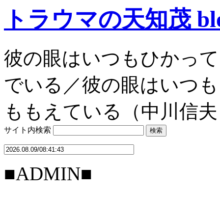
トラウマの天知茂 bl
彼の眼はいつもひかって
でいる／彼の眼はいつも
ももえている（中川信夫
サイト内検索
■ADMIN■