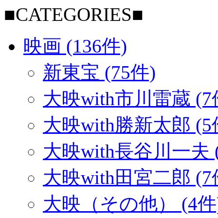
■CATEGORIES■
映画 (136件)
新東宝 (75件)
大映with市川雷蔵 (7
大映with勝新太郎 (5
大映with長谷川一夫 (
大映with田宮二郎 (7
大映（その他） (4件