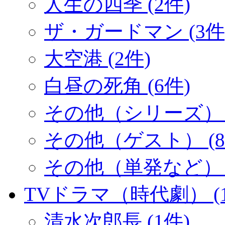
人生の四季 (2件)
ザ・ガードマン (3件
大空港 (2件)
白昼の死角 (6件)
その他（シリーズ） (
その他（ゲスト） (8
その他（単発など） (
TVドラマ（時代劇） (1
清水次郎長 (1件)