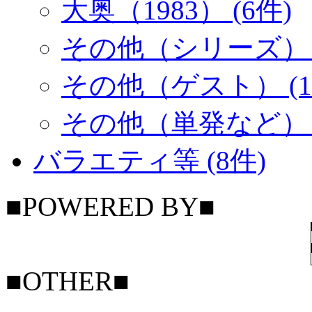
大奥（1983） (6件)
その他（シリーズ） (
その他（ゲスト） (1
その他（単発など） (
バラエティ等 (8件)
■POWERED BY■
■OTHER■