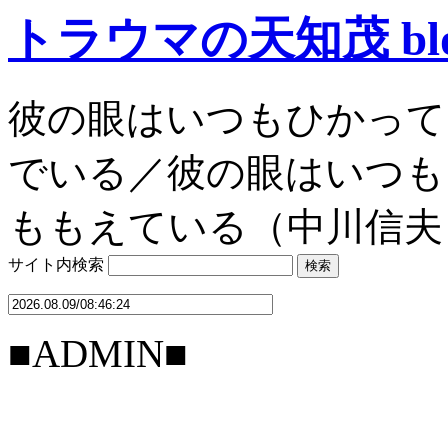
トラウマの天知茂 bl
彼の眼はいつもひかって
でいる／彼の眼はいつも
ももえている（中川信夫
サイト内検索
■ADMIN■