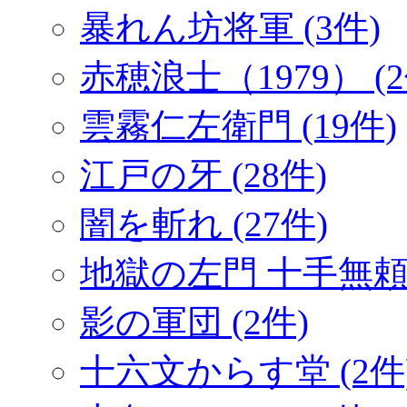
暴れん坊将軍 (3件)
赤穂浪士（1979） (2
雲霧仁左衛門 (19件)
江戸の牙 (28件)
闇を斬れ (27件)
地獄の左門 十手無頼帖
影の軍団 (2件)
十六文からす堂 (2件