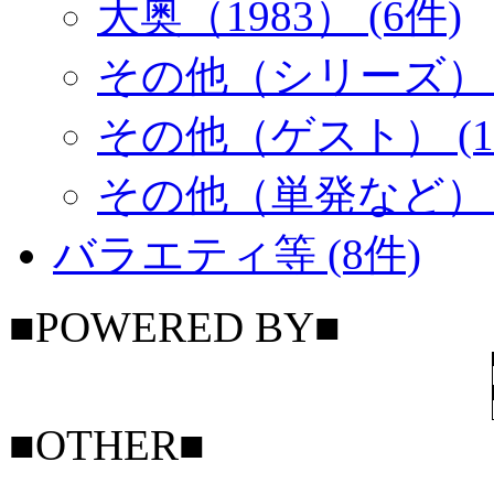
大奥（1983） (6件)
その他（シリーズ） (
その他（ゲスト） (1
その他（単発など） (
バラエティ等 (8件)
■POWERED BY■
■OTHER■