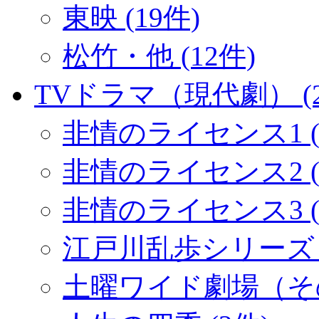
東映 (19件)
松竹・他 (12件)
TVドラマ（現代劇） (2
非情のライセンス1 (
非情のライセンス2 (1
非情のライセンス3 (
江戸川乱歩シリーズ (
土曜ワイド劇場（その