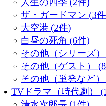
人生の四季 (2件)
ザ・ガードマン (3件
大空港 (2件)
白昼の死角 (6件)
その他（シリーズ） (
その他（ゲスト） (8
その他（単発など） (
TVドラマ（時代劇） (1
清水次郎長 (1件)