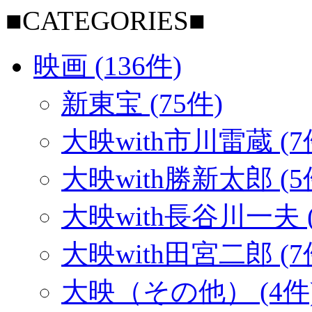
■CATEGORIES■
映画 (136件)
新東宝 (75件)
大映with市川雷蔵 (7
大映with勝新太郎 (5
大映with長谷川一夫 (
大映with田宮二郎 (7
大映（その他） (4件