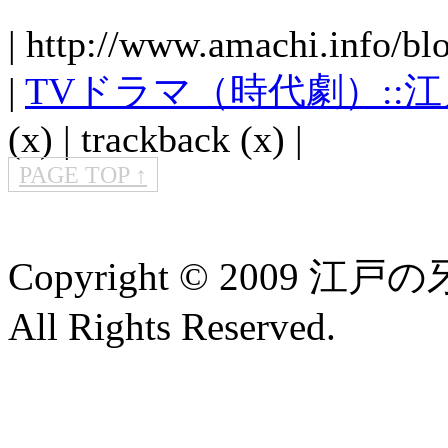
| http://www.amachi.info/bl
|
TVドラマ（時代劇）::
(x) | trackback (x) |
PAGE TOP ↑
Copyright © 2009 江
All Rights Reserved.