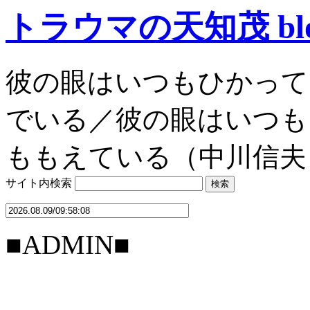
トラウマの天知茂 bl
彼の眼はいつもひかって
でいる／彼の眼はいつも
ももえている（中川信夫
サイト内検索
■ADMIN■