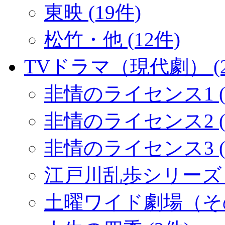
東映 (19件)
松竹・他 (12件)
TVドラマ（現代劇） (2
非情のライセンス1 (
非情のライセンス2 (1
非情のライセンス3 (
江戸川乱歩シリーズ (
土曜ワイド劇場（その