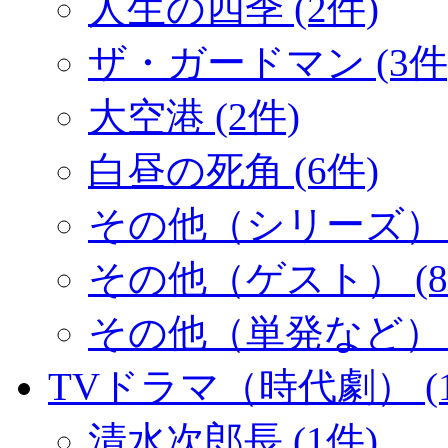
人生の四季 (2件)
ザ・ガードマン (3件
大空港 (2件)
白昼の死角 (6件)
その他（シリーズ） (
その他（ゲスト） (8
その他（単発など） (
TVドラマ（時代劇） (1
清水次郎長 (1件)