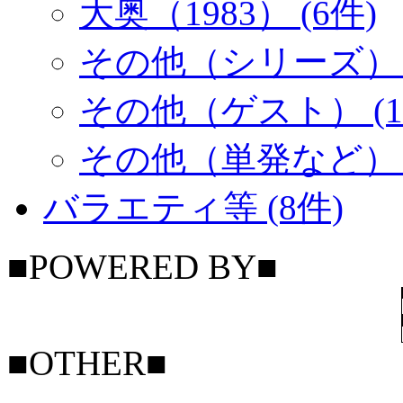
大奥（1983） (6件)
その他（シリーズ） (
その他（ゲスト） (1
その他（単発など） (
バラエティ等 (8件)
■POWERED BY■
■OTHER■