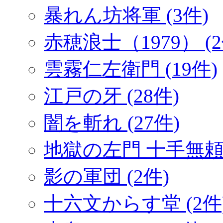
暴れん坊将軍 (3件)
赤穂浪士（1979） (2
雲霧仁左衛門 (19件)
江戸の牙 (28件)
闇を斬れ (27件)
地獄の左門 十手無頼帖
影の軍団 (2件)
十六文からす堂 (2件