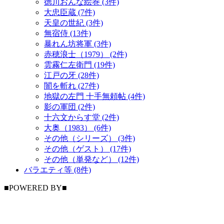
徳川おんな絵巻 (3件)
大忠臣蔵 (7件)
天皇の世紀 (3件)
無宿侍 (13件)
暴れん坊将軍 (3件)
赤穂浪士（1979） (2件)
雲霧仁左衛門 (19件)
江戸の牙 (28件)
闇を斬れ (27件)
地獄の左門 十手無頼帖 (4件)
影の軍団 (2件)
十六文からす堂 (2件)
大奥（1983） (6件)
その他（シリーズ） (3件)
その他（ゲスト） (17件)
その他（単発など） (12件)
バラエティ等 (8件)
■POWERED BY■