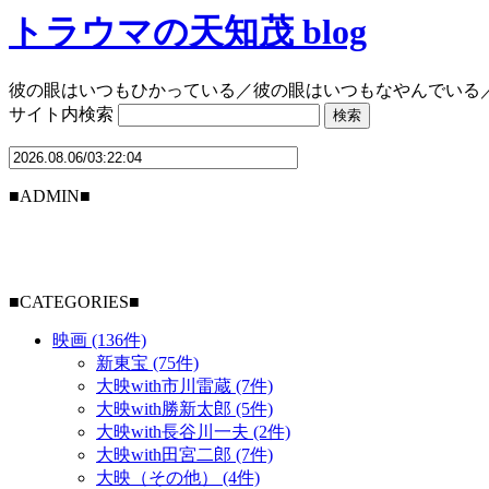
トラウマの天知茂 blog
彼の眼はいつもひかっている／彼の眼はいつもなやんでいる
サイト内検索
■ADMIN■
■CATEGORIES■
映画 (136件)
新東宝 (75件)
大映with市川雷蔵 (7件)
大映with勝新太郎 (5件)
大映with長谷川一夫 (2件)
大映with田宮二郎 (7件)
大映（その他） (4件)