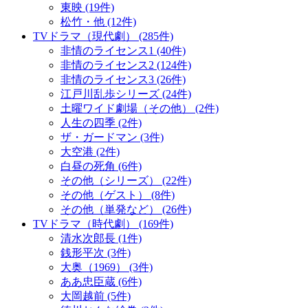
東映 (19件)
松竹・他 (12件)
TVドラマ（現代劇） (285件)
非情のライセンス1 (40件)
非情のライセンス2 (124件)
非情のライセンス3 (26件)
江戸川乱歩シリーズ (24件)
土曜ワイド劇場（その他） (2件)
人生の四季 (2件)
ザ・ガードマン (3件)
大空港 (2件)
白昼の死角 (6件)
その他（シリーズ） (22件)
その他（ゲスト） (8件)
その他（単発など） (26件)
TVドラマ（時代劇） (169件)
清水次郎長 (1件)
銭形平次 (3件)
大奥（1969） (3件)
ああ忠臣蔵 (6件)
大岡越前 (5件)