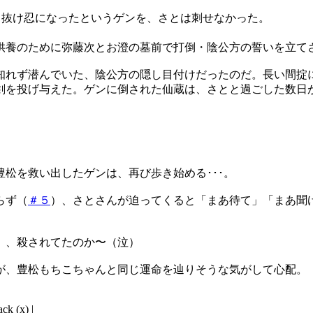
）抜け忍になったというゲンを、さとは刺せなかった。
供養のために弥藤次とお澄の墓前で打倒・陰公方の誓いを立て
人知れず潜んでいた、陰公方の隠し目付けだったのだ。長い間掟
剣を投げ与えた。ゲンに倒された仙蔵は、さとと過ごした数日
松を救い出したゲンは、再び歩き始める･･･。
らず（
＃５
）、さとさんが迫ってくると「まあ待て」「まあ聞
）、殺されてたのか〜（泣）
が、豊松もちこちゃんと同じ運命を辿りそうな気がして心配。
ck (x) |