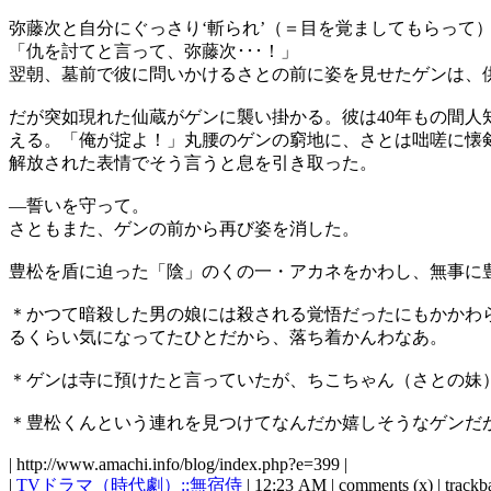
弥藤次と自分にぐっさり‘斬られ’（＝目を覚ましてもらって
「仇を討てと言って、弥藤次･･･！」
翌朝、墓前で彼に問いかけるさとの前に姿を見せたゲンは、
だが突如現れた仙蔵がゲンに襲い掛かる。彼は40年もの間
える。「俺が掟よ！」丸腰のゲンの窮地に、さとは咄嗟に懐
解放された表情でそう言うと息を引き取った。
―誓いを守って。
さともまた、ゲンの前から再び姿を消した。
豊松を盾に迫った「陰」のくの一・アカネをかわし、無事に豊
＊かつて暗殺した男の娘には殺される覚悟だったにもかかわ
るくらい気になってたひとだから、落ち着かんわなあ。
＊ゲンは寺に預けたと言っていたが、ちこちゃん（さとの妹
＊豊松くんという連れを見つけてなんだか嬉しそうなゲンだ
| http://www.amachi.info/blog/index.php?e=399 |
|
TVドラマ（時代劇）::無宿侍
| 12:23 AM | comments (x) | trackba