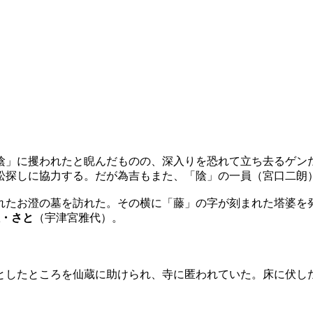
陰」に攫われたと睨んだものの、深入りを恐れて立ち去るゲン
松探しに協力する。だが為吉もまた、「陰」の一員（宮口二朗
れたお澄の墓を訪れた。その横に「藤」の字が刻まれた塔婆を
・さと
（宇津宮雅代）。
。
としたところを仙蔵に助けられ、寺に匿われていた。床に伏し