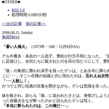
■OTHER■
RSS 1.0
処理時間 0.098193秒
<<次の記事
前の記事>>
2006,06,11, Sunday
無宿侍#10
「蒼い人魂火」
（1973年・S48・12月8日OA）
アル中農夫・為吉の一人息子、豊松が行方不明になった。「
に足抜けし、女衒たちに殺されたのを目の当たりにして、豊
「陰」の集団に襲われ深手を負ったゲンは、とある寺に葬ら
こに･･･」そこへ住職の仙蔵と共に現れたのは、
忘れえぬ女性
「･･･人殺し！」
かつてと同じ叱責の言葉を聞きながら、ゲンは意識を失った
妹を殺され、自らも「陰」に追われたさとは、身投げしよう
った弥藤太をなぜ斬ったのかと詰られたゲンは呟く。
「本当に斬られたのは、この俺だ･･･」