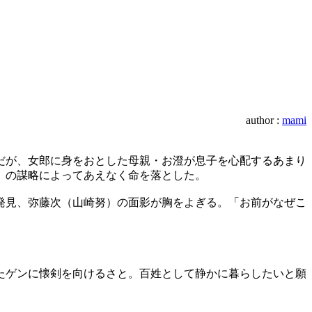
author :
mami
だが、女郎に身をおとした母親・お澄が息子を心配するあまり
）の謀略によってあえなく命を落とした。
発見、弥藤次（山崎努）の面影が胸をよぎる。「お前がなぜこ
たゲンに懐剣を向けるさと。百姓として静かに暮らしたいと願