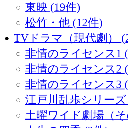
東映 (19件)
松竹・他 (12件)
TVドラマ（現代劇） (2
非情のライセンス1 (
非情のライセンス2 (1
非情のライセンス3 (
江戸川乱歩シリーズ (
土曜ワイド劇場（その