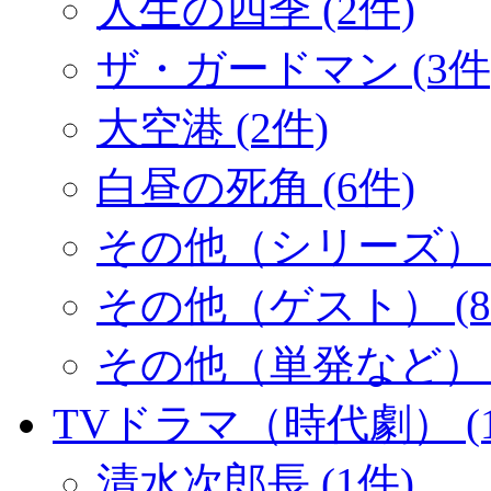
人生の四季 (2件)
ザ・ガードマン (3件
大空港 (2件)
白昼の死角 (6件)
その他（シリーズ） (
その他（ゲスト） (8
その他（単発など） (
TVドラマ（時代劇） (1
清水次郎長 (1件)