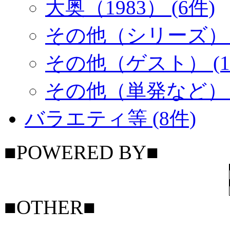
大奥（1983） (6件)
その他（シリーズ） (
その他（ゲスト） (1
その他（単発など） (
バラエティ等 (8件)
■POWERED BY■
■OTHER■