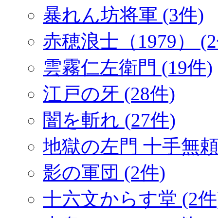
暴れん坊将軍 (3件)
赤穂浪士（1979） (2
雲霧仁左衛門 (19件)
江戸の牙 (28件)
闇を斬れ (27件)
地獄の左門 十手無頼帖
影の軍団 (2件)
十六文からす堂 (2件