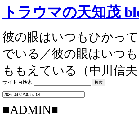
トラウマの天知茂 bl
彼の眼はいつもひかって
でいる／彼の眼はいつも
ももえている（中川信夫
サイト内検索
■ADMIN■