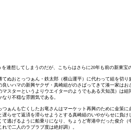
うを連想してしまうのだが、こちらはさらに20年も前の新東宝
勝てぬおとっつぁん・鉄太郎（横山運平）に代わって組を切り
の良いハマの新興ヤクザ・真崎組がのさばってきて湊一家はお
のマスターというよりウエイターのようでもある天知茂）は組
かなり不穏な雰囲気である。
っつぁんも亡くしたお竜さんはマーケット再興のために金策に
と遅らせて返済を滞らせようとする真崎組のいやがらせに負け
くて逃げるように船乗りになり、ちょうど寄港中だった俊介（
これで二人のラブラブ度は絶好調）。