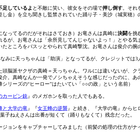
不足しているよ
と不敵に笑い、彼女をその場で
押し倒す
。それ
差し金）を立ち聞きし監禁されていた踊り子・美沙（城実穂）
になってるのだがそれはさておき）お竜さんは真崎に
決闘
を挑
れるが、お竜さんは「余所見してんじゃないよっ！」とやる気ま
いたところをバスッとやられて真崎撃沈。お竜さんは俊介の腕
り。ちなみに天っちゃんは「助演」となってるが、クレジットでは
た頭脳派ヤクザの真崎＝天っちゃん。ワルには違いないが、ク
俊介。真崎なんか一発でノシちゃえそうな感じだったのに、あ
シリーズの“ヒーロー”はたいてい「○○の政」という名前）
のカービン銃
』のメガホンを取った人でもある。
蜂と大学の竜
』『
女王蜂の逆襲
』と続き、『大学の竜』からヒ
の葉子ねえさんは出番が短くて（踊りもなくて）残念だった。
ージョンをキャプチャーしてみました（前髪の処理の仕方がナ