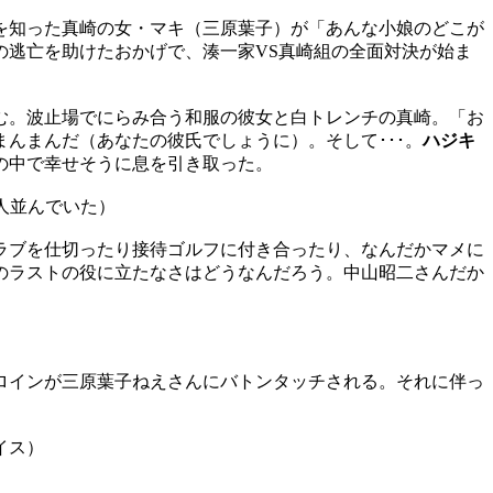
を知った真崎の女・マキ（三原葉子）が「あんな小娘のどこが
の逃亡を助けたおかげで、湊一家VS真崎組の全面対決が始ま
む。波止場でにらみ合う和服の彼女と白トレンチの真崎。「お
んまんだ（あなたの彼氏でしょうに）。そして･･･。
ハジキ
の中で幸せそうに息を引き取った。
3人並んでいた）
ラブを仕切ったり接待ゴルフに付き合ったり、なんだかマメに
のラストの役に立たなさはどうなんだろう。中山昭二さんだか
ロインが三原葉子ねえさんにバトンタッチされる。それに伴っ
イス）