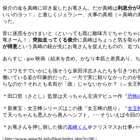
俊介の金を真崎に叩き返したお竜さん。だが真崎は
利息分が
いいのヨッ！」と激しくジェラシー、火事の真相（＝真崎の
った。
皆に迷惑をかけまいと（といっても既に敵味方ぐちゃぐちゃ
竜さーん！」
突如走ってくる俊介
に真崎はちょっと気を取ら
が得意
という真崎の銃が先にお竜さんを捉えたものの、近づ
あらすじ - goo 映画（結末を含め、かなり本筋と差異あ
＊コワモテでいかにも強そうな泉田洋志さんたちを引きつれ
働いている姿が印象的だった。一方で実に頼りなかったのが
らなのか？それとも名前が「政」じゃないからか？（←女王蜂
＊田口哲（さとし）監督は天っちゃん主演デビュー作『
恐怖
＊新東宝・女王蜂シリーズはこの後『女王蜂の怒り』『
女王
て天っちゃんも悪人から善人へシフト。･･･そういえば今回
＊お竜さんを押し倒した後の
真崎くん
＠クリスマスお仕事バ
| http://www.amachi.info/blog/index.php?e=96 |