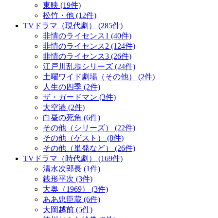
東映 (19件)
松竹・他 (12件)
TVドラマ（現代劇） (285件)
非情のライセンス1 (40件)
非情のライセンス2 (124件)
非情のライセンス3 (26件)
江戸川乱歩シリーズ (24件)
土曜ワイド劇場（その他） (2件)
人生の四季 (2件)
ザ・ガードマン (3件)
大空港 (2件)
白昼の死角 (6件)
その他（シリーズ） (22件)
その他（ゲスト） (8件)
その他（単発など） (26件)
TVドラマ（時代劇） (169件)
清水次郎長 (1件)
銭形平次 (3件)
大奥（1969） (3件)
ああ忠臣蔵 (6件)
大岡越前 (5件)