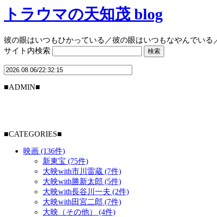
トラウマの天知茂 blog
彼の眼はいつもひかっている／彼の眼はいつもなやんでいる
サイト内検索
■ADMIN■
■CATEGORIES■
映画 (136件)
新東宝 (75件)
大映with市川雷蔵 (7件)
大映with勝新太郎 (5件)
大映with長谷川一夫 (2件)
大映with田宮二郎 (7件)
大映（その他） (4件)