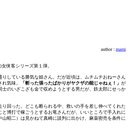
author :
mami
の女侠客シリーズ第１弾。
盛りしている勝気な姐さん。だが近頃は、ムチムチおねーさん
され気味。
「斬った張ったばかりがヤクザの能じゃねぇ！」
が
同士のいざこざも金で収めようとする男だが、鉄太郎にせっか
走り回った。どこも断られる中、救いの手を差し伸べてくれた
じと博打で稼ごうとするお竜さんだが、いいところで手入れに
中山昭二）は見かねて真崎に談判に出かけ、麻薬密売を条件に