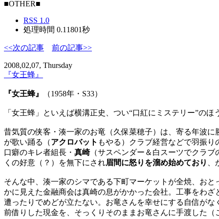
■OTHER■
RSS 1.0
処理時間 0.11801秒
<<次の記事
前の記事>>
2008,02,07, Thursday
『女王蜂』
『女王蜂』
（1958年・S33）
「女王蜂」といえば横溝正史、つい“口紅にミステリー”のほ
昔気質の侠客・湊一家のお竜（久保菜穂子）は、寄る年波に
が歌い踊る（
アクロバット
もやる）クラブ経営などで羽振り
口癖のキレ者組長・
真崎
（サスペンダー＆白スーツでクラブ
くの好意（？）を無下にされ
眉間に怒りを溜め始めており
、
そんな中、湊一家のシマである下町マーケットが全焼、おと
かに見えた金融商会は真崎の息がかかった会社。工事をわざ
遭ったりでめどが立たない。お竜さんを幸せにする自信がな
前借りした現金を、そっくりそのままお竜さんに手渡した（