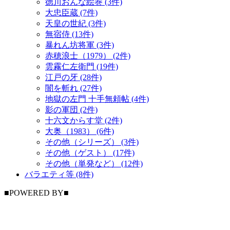
徳川おんな絵巻 (3件)
大忠臣蔵 (7件)
天皇の世紀 (3件)
無宿侍 (13件)
暴れん坊将軍 (3件)
赤穂浪士（1979） (2件)
雲霧仁左衛門 (19件)
江戸の牙 (28件)
闇を斬れ (27件)
地獄の左門 十手無頼帖 (4件)
影の軍団 (2件)
十六文からす堂 (2件)
大奥（1983） (6件)
その他（シリーズ） (3件)
その他（ゲスト） (17件)
その他（単発など） (12件)
バラエティ等 (8件)
■POWERED BY■