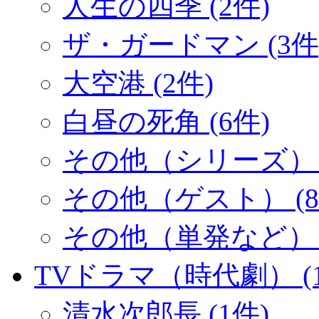
人生の四季 (2件)
ザ・ガードマン (3件
大空港 (2件)
白昼の死角 (6件)
その他（シリーズ） (
その他（ゲスト） (8
その他（単発など） (
TVドラマ（時代劇） (1
清水次郎長 (1件)