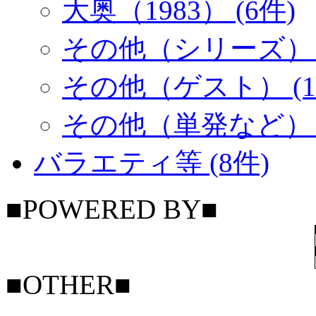
大奥（1983） (6件)
その他（シリーズ） (
その他（ゲスト） (1
その他（単発など） (
バラエティ等 (8件)
■POWERED BY■
■OTHER■