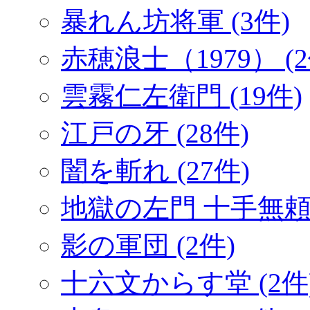
暴れん坊将軍 (3件)
赤穂浪士（1979） (2
雲霧仁左衛門 (19件)
江戸の牙 (28件)
闇を斬れ (27件)
地獄の左門 十手無頼帖
影の軍団 (2件)
十六文からす堂 (2件