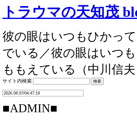
トラウマの天知茂 bl
彼の眼はいつもひかって
でいる／彼の眼はいつも
ももえている（中川信夫
サイト内検索
■ADMIN■