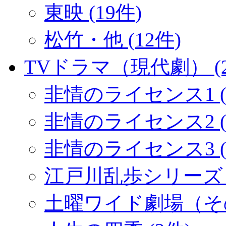
東映 (19件)
松竹・他 (12件)
TVドラマ（現代劇） (2
非情のライセンス1 (
非情のライセンス2 (1
非情のライセンス3 (
江戸川乱歩シリーズ (
土曜ワイド劇場（その