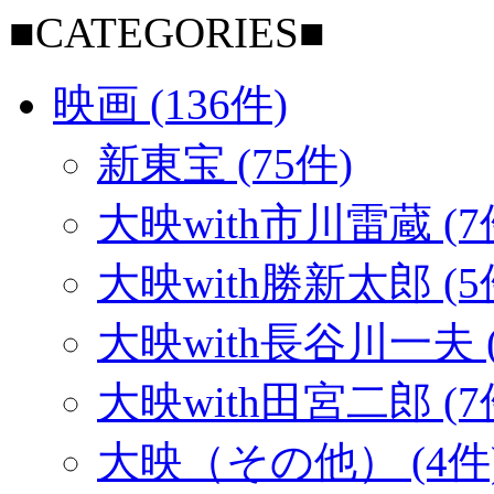
■CATEGORIES■
映画 (136件)
新東宝 (75件)
大映with市川雷蔵 (7
大映with勝新太郎 (5
大映with長谷川一夫 (
大映with田宮二郎 (7
大映（その他） (4件