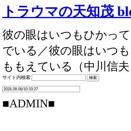
トラウマの天知茂 bl
彼の眼はいつもひかって
でいる／彼の眼はいつも
ももえている（中川信夫
サイト内検索
■ADMIN■