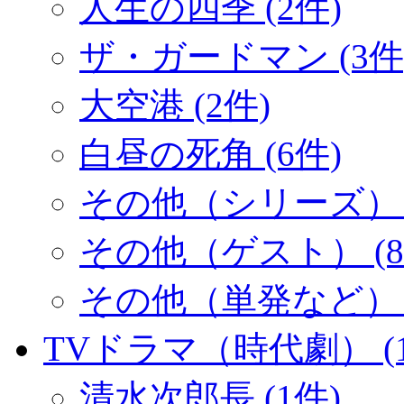
人生の四季 (2件)
ザ・ガードマン (3件
大空港 (2件)
白昼の死角 (6件)
その他（シリーズ） (
その他（ゲスト） (8
その他（単発など） (
TVドラマ（時代劇） (1
清水次郎長 (1件)