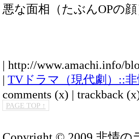
悪な面相（たぶんOPの
| http://www.amachi.info/bl
|
TVドラマ（現代劇）::
comments (x) | trackback (x)
PAGE TOP ↑
Copyright © 2009 