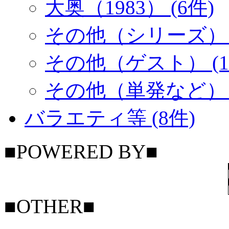
大奥（1983） (6件)
その他（シリーズ） (
その他（ゲスト） (1
その他（単発など） (
バラエティ等 (8件)
■POWERED BY■
■OTHER■