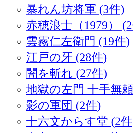
暴れん坊将軍 (3件)
赤穂浪士（1979） (2
雲霧仁左衛門 (19件)
江戸の牙 (28件)
闇を斬れ (27件)
地獄の左門 十手無頼帖
影の軍団 (2件)
十六文からす堂 (2件