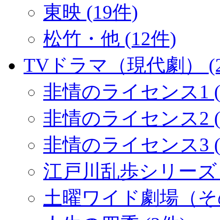
東映 (19件)
松竹・他 (12件)
TVドラマ（現代劇） (2
非情のライセンス1 (
非情のライセンス2 (1
非情のライセンス3 (
江戸川乱歩シリーズ (
土曜ワイド劇場（その