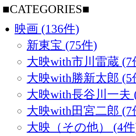
■CATEGORIES■
映画 (136件)
新東宝 (75件)
大映with市川雷蔵 (7
大映with勝新太郎 (5
大映with長谷川一夫 (
大映with田宮二郎 (7
大映（その他） (4件