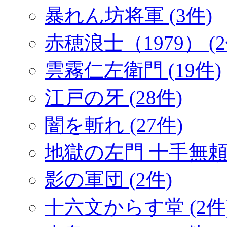
暴れん坊将軍 (3件)
赤穂浪士（1979） (2
雲霧仁左衛門 (19件)
江戸の牙 (28件)
闇を斬れ (27件)
地獄の左門 十手無頼帖
影の軍団 (2件)
十六文からす堂 (2件