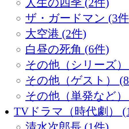
人生の四季 (2件)
ザ・ガードマン (3件
大空港 (2件)
白昼の死角 (6件)
その他（シリーズ） (
その他（ゲスト） (8
その他（単発など） (
TVドラマ（時代劇） (1
清水次郎長 (1件)