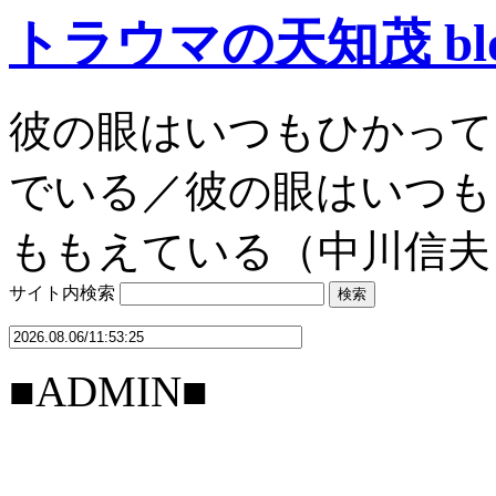
トラウマの天知茂 bl
彼の眼はいつもひかって
でいる／彼の眼はいつも
ももえている（中川信夫
サイト内検索
■ADMIN■