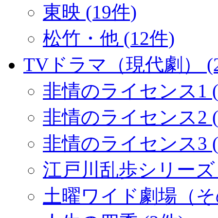
東映 (19件)
松竹・他 (12件)
TVドラマ（現代劇） (2
非情のライセンス1 (
非情のライセンス2 (1
非情のライセンス3 (
江戸川乱歩シリーズ (
土曜ワイド劇場（その