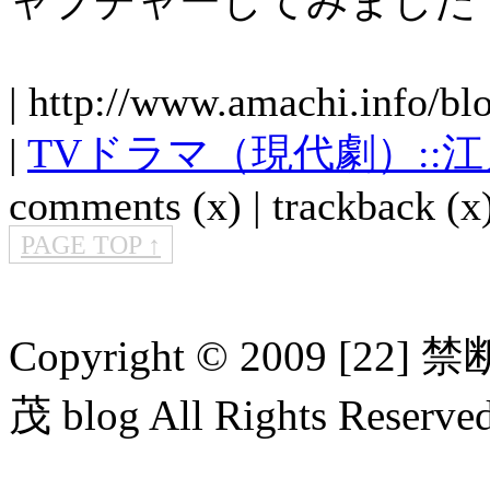
ャプチャーしてみました
| http://www.amachi.info/bl
|
TVドラマ（現代劇）::
comments (x) | trackback (x)
PAGE TOP ↑
Copyright © 2009 
茂 blog All Rights Reserved