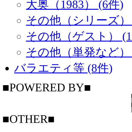
大奥（1983） (6件)
その他（シリーズ） (
その他（ゲスト） (1
その他（単発など） (
バラエティ等 (8件)
■POWERED BY■
■OTHER■